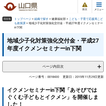
防
ペ
メ
災
ー
ニ
・
メ
災
ジ
ュ
害
ニ
の
ー
組織で探す
情
トップページ
>
組織で探す
>
健康福祉部
>
こども・子育て応援局こど
現在地
ュ
報
先
を
も政策課
>
地域少子化対策強化交付金・平成27年度イクメンセミナー
ー
in下関
頭
飛
Other Languages
お気に入り
ページ番号検索
で
ば
本
す
し
検索の仕方
組織で探す
サイトマップで探す
地域少子化対策強化交付金・平成27
文
。
て
年度イクメンセミナーin下関
本
トップページ
文
へ
くらし・環境
ページ内目次
ページ番号：0018430
更新日：2015年11月29日更新
健康・福祉
イクメンセミナーin下関「あそびでは
教育・文化・スポーツ
ぐくむ子どもとイクメン」を開催しま
しごと・産業・観光
した！