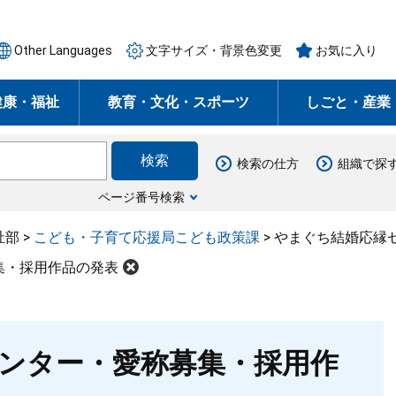
Other Languages
文字サイズ・背景色変更
お気に入り
健康・福祉
教育・文化・スポーツ
しごと・産業
検索の仕方
組織で探
ページ番号検索
祉部
>
こども・子育て応援局こども政策課
>
やまぐち結婚応縁
集・採用作品の発表
ンター・愛称募集・採用作