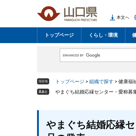
ペ
メ
ー
ニ
本文へ
ジ
ュ
の
ー
トップページ
くらし・環境
先
を
頭
飛
で
ば
G
す
し
o
o
。
て
g
l
本
トップページ
>
組織で探す
>
健康福
e
現在地
文
カ
ス
やまぐち結婚応縁センター・愛称募
足あと
へ
タ
ム
検
索
本
やまぐち結婚応縁セ
文