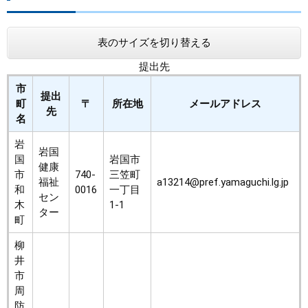
表のサイズを切り替える
提出先
市
提出
町
〒
所在地
メールアドレス
先
名
岩
岩国
国
岩国市
健康
市
740-
三笠町
福祉
a13214@pref.yamaguchi.lg.jp
和
0016
一丁目
セン
木
1-1
ター
町
柳
井
市
周
防