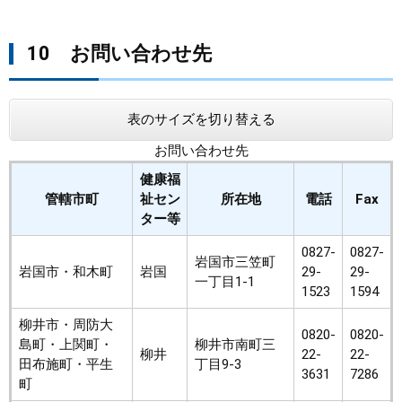
10 お問い合わせ先
表のサイズを切り替える
お問い合わせ先
健康福
管轄市町
祉セン
所在地
電話
Fax
ター等
0827-
0827-
岩国市三笠町
岩国市・和木町
岩国
29-
29-
一丁目1-1
1523
1594
柳井市・周防大
0820-
0820-
島町・上関町・
柳井市南町三
柳井
22-
22-
田布施町・平生
丁目9-3
3631
7286
町