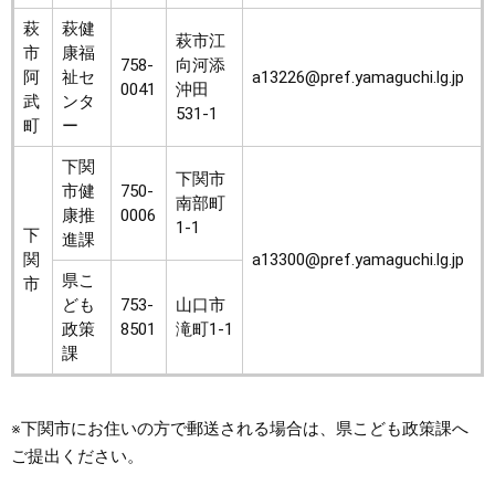
萩
萩健
萩市江
市
康福
758-
向河添
阿
祉セ
a13226@pref.yamaguchi.lg.jp
0041
沖田
武
ンタ
531-1
町
ー
下関
下関市
市健
750-
南部町
康推
0006
1-1
下
進課
関
a13300@pref.yamaguchi.lg.jp
県こ
市
ども
753-
山口市
政策
8501
滝町1-1
課
※下関市にお住いの方で郵送される場合は、県こども政策課へ
ご提出ください。