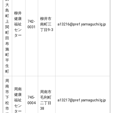
大
島
柳井
町
健康
柳井市
上
742-
福祉
南町三
a13216@pref.yamaguchi.lg.jp
関
0031
セン
丁目9-3
町
ター
田
布
施
町
平
生
町
周
南
周南
市
周南市
健康
下
745-
毛利町
福祉
a13217@pref.yamaguchi.lg.jp
松
0004
二丁目
セン
市
38
ター