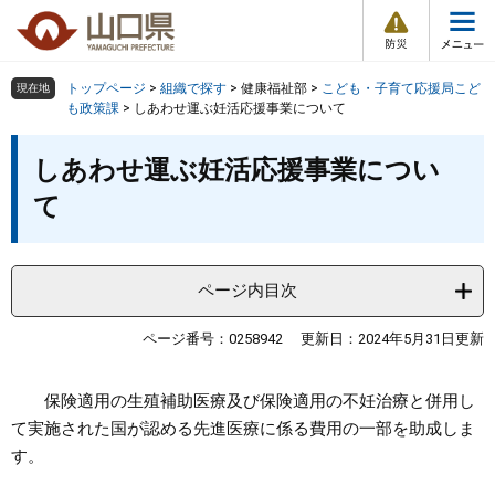
防
ペ
メ
災
ー
ニ
・
メ
災
ジ
ュ
害
ニ
の
ー
組織で探す
情
トップページ
>
組織で探す
>
健康福祉部
>
こども・子育て応援局こど
現在地
ュ
報
先
を
も政策課
>
しあわせ運ぶ妊活応援事業について
ー
頭
飛
Other Languages
お気に入り
本
ページ番号検索
で
ば
しあわせ運ぶ妊活応援事業につい
文
す
し
検索の仕方
組織で探す
サイトマップで探す
て
。
て
本
トップページ
文
へ
ページ内目次
くらし・環境
ページ番号：0258942
更新日：2024年5月31日更新
健康・福祉
保険適用の生殖補助医療及び保険適用の不妊治療と併用し
教育・文化・スポーツ
て実施された国が認める先進医療に係る費用の一部を助成しま
す。
しごと・産業・観光