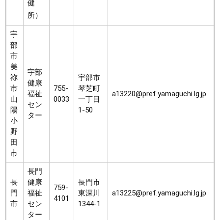
健
所）
宇
部
市
美
宇部
祢
宇部市
健康
市
755-
琴芝町
福祉
a13220@pref.yamaguchi.lg.jp
山
0033
一丁目
セン
陽
1-50
ター
小
野
田
市
長門
長
健康
長門市
759-
門
福祉
東深川
a13225@pref.yamaguchi.lg.jp
4101
市
セン
1344-1
ター