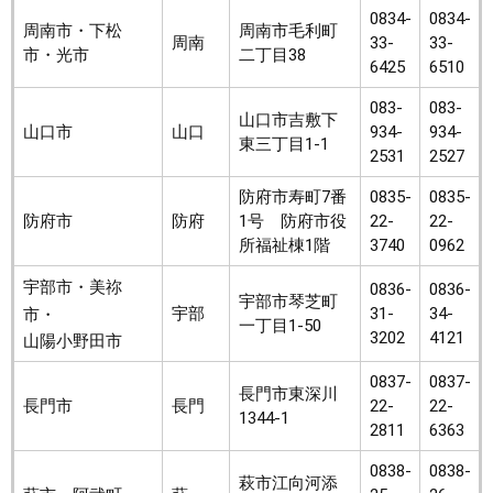
0834-
0834-
周南市・下松
周南市毛利町
周南
33-
33-
市・光市
二丁目38
6425
6510
083-
083-
山口市吉敷下
山口市
山口
934-
934-
東三丁目1-1
2531
2527
防府市寿町7番
0835-
0835-
防府市
防府
1号 防府市役
22-
22-
所福祉棟1階
3740
0962
宇部市・美祢
0836-
0836-
宇部市琴芝町
宇部
31-
34-
市・
一丁目1-50
3202
4121
山陽小野田市
0837-
0837-
長門市東深川
長門市
長門
22-
22-
1344-1
2811
6363
0838-
0838-
萩市江向河添