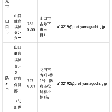
光
市
山口
山口市
山
健康
753-
吉敷下
口
福祉
a13219@pref.yamaguchi.lg.jp
8588
東三丁
市
セン
目1-1
ター
山口
健康
福祉
セン
防府市
ター
寿町7番
防
防府
747-
1号 防
府
a132192@pref.yamaguchi.lg.jp
保健
8501
府市役
市
部
所福祉
棟1階
（防
府保