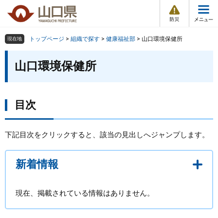
防
ペ
メ
災
ー
ニ
・
メ
災
ジ
ュ
害
ニ
の
ー
組織で探す
情
トップページ
>
組織で探す
>
健康福祉部
>
山口環境保健所
現在地
ュ
報
先
を
ー
本
頭
飛
山口環境保健所
Other Languages
お気に入り
ページ番号検索
文
で
ば
す
し
検索の仕方
組織で探す
サイトマップで探す
。
て
本
目次
トップページ
文
へ
くらし・環境
下記目次をクリックすると、該当の見出しへジャンプします。
健康・福祉
新着情報
教育・文化・スポーツ
現在、掲載されている情報はありません。
しごと・産業・観光