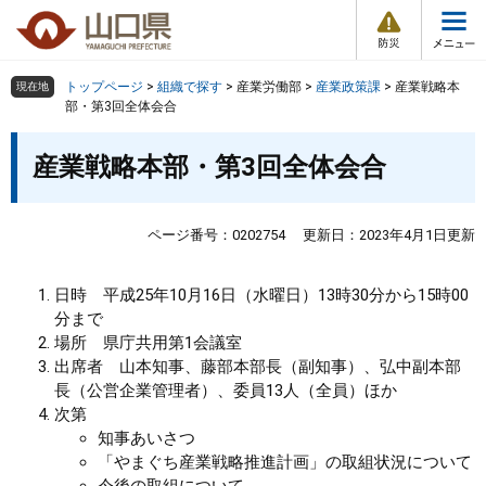
防
ペ
メ
災
ー
ニ
・
メ
災
ジ
ュ
害
ニ
の
ー
組織で探す
情
トップページ
>
組織で探す
>
産業労働部
>
産業政策課
>
産業戦略本
現在地
ュ
報
先
を
部・第3回全体会合
ー
頭
飛
Other Languages
お気に入り
本
ページ番号検索
で
ば
産業戦略本部・第3回全体会合
文
す
し
検索の仕方
組織で探す
サイトマップで探す
。
て
本
ページ番号：0202754
更新日：2023年4月1日更新
トップページ
文
へ
日時 平成25年10月16日（水曜日）13時30分から15時00
くらし・環境
分まで
場所 県庁共用第1会議室
健康・福祉
出席者 山本知事、藤部本部長（副知事）、弘中副本部
長（公営企業管理者）、委員13人（全員）ほか
教育・文化・スポーツ
次第
知事あいさつ
「やまぐち産業戦略推進計画」の取組状況について
しごと・産業・観光