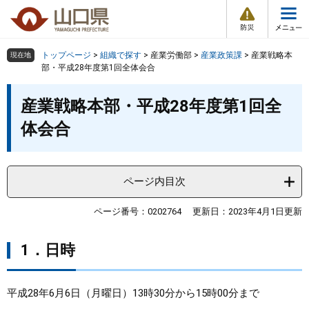
防
ペ
メ
災
ー
ニ
・
メ
災
ジ
ュ
害
ニ
の
ー
組織で探す
情
トップページ
>
組織で探す
>
産業労働部
>
産業政策課
>
産業戦略本
現在地
ュ
報
先
を
部・平成28年度第1回全体会合
ー
頭
飛
Other Languages
お気に入り
本
ページ番号検索
で
ば
産業戦略本部・平成28年度第1回全
文
す
し
検索の仕方
組織で探す
サイトマップで探す
体会合
。
て
本
トップページ
文
へ
ページ内目次
くらし・環境
ページ番号：0202764
更新日：2023年4月1日更新
健康・福祉
1．日時
教育・文化・スポーツ
平成28年6月6日（月曜日）13時30分から15時00分まで
しごと・産業・観光