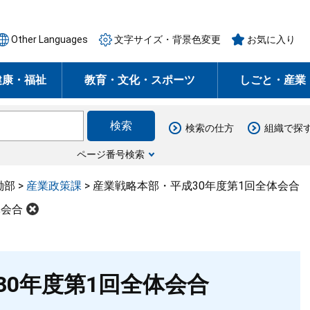
Other Languages
文字サイズ・背景色変更
お気に入り
健康・福祉
教育・文化・スポーツ
しごと・産業
検索の仕方
組織で探
ページ番号検索
働部
>
産業政策課
>
産業戦略本部・平成30年度第1回全体会合
体会合
30年度第1回全体会合