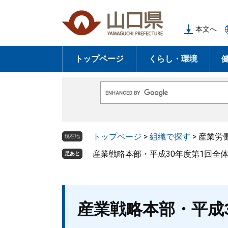
ペ
メ
ー
ニ
本文へ
ジ
ュ
の
ー
トップページ
くらし・環境
先
を
頭
飛
で
ば
G
す
し
o
o
。
て
g
l
本
トップページ
>
組織で探す
>
産業労
e
現在地
文
カ
ス
産業戦略本部・平成30年度第1回全
足あと
へ
タ
ム
検
索
本
産業戦略本部・平成
文