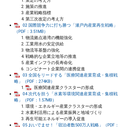
策定の考え方
施策の推進
まちづくり
産業戦略指標
第三次改定の考え方
02 国際競争力に打ち勝つ「瀬戸内産業再生戦略」
県政情報
（PDF：3.51MB）
物流拠点港湾の機能強化
工業用水の安定供給
物流等基盤の強化
戦略的な企業立地等の推進
産業インフラの長寿命化
コンビナート企業間の連携促進
03 全国をリードする「医療関連産業育成・集積戦
略」（PDF：274KB）
医療関連産業クラスターの形成
04 次代を担う「水素等環境関連産業育成・集積戦
略」（PDF：1.57MB）
環境・エネルギー産業クラスターの形成
水素利活用による産業振興と地域づくり
再生可能エネルギーの導入促進
05 おいでませ！「宿泊者数500万人戦略」（PDF：