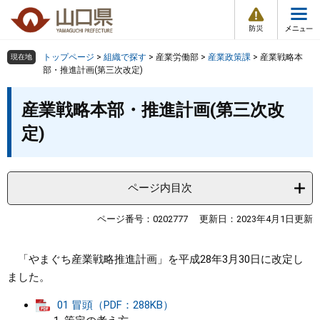
防
ペ
メ
災
ー
ニ
・
メ
災
ジ
ュ
害
ニ
の
ー
組織で探す
情
トップページ
>
組織で探す
>
産業労働部
>
産業政策課
>
産業戦略本
現在地
ュ
報
先
を
部・推進計画(第三次改定)
ー
頭
飛
Other Languages
お気に入り
本
ページ番号検索
で
ば
産業戦略本部・推進計画(第三次改
文
す
し
検索の仕方
組織で探す
サイトマップで探す
定)
。
て
本
トップページ
文
へ
ページ内目次
くらし・環境
ページ番号：0202777
更新日：2023年4月1日更新
健康・福祉
「やまぐち産業戦略推進計画」を平成28年3月30日に改定し
教育・文化・スポーツ
ました。
01 冒頭（PDF：288KB）
しごと・産業・観光