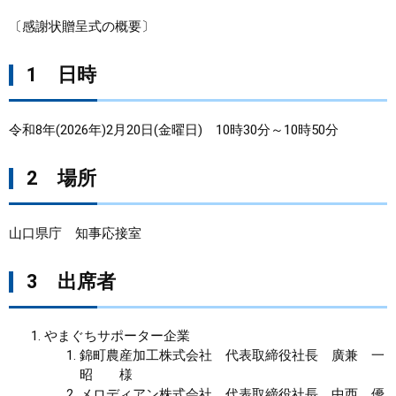
〔感謝状贈呈式の概要〕
まちづくり
1 日時
県政情報
令和8年(2026年)2月20日(金曜日) 10時30分～10時50分
2 場所
山口県庁 知事応接室
3 出席者
やまぐちサポーター企業
錦町農産加工株式会社 代表取締役社長 廣兼 一
昭 様
メロディアン株式会社 代表取締役社長 中西 優