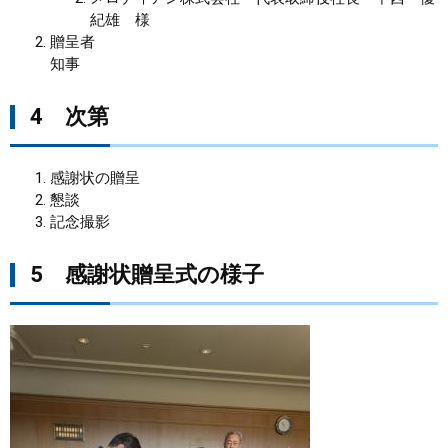
紀雄 様
贈呈者
知事
4 次第
感謝状の贈呈
懇談
記念撮影
5 感謝状贈呈式の様子