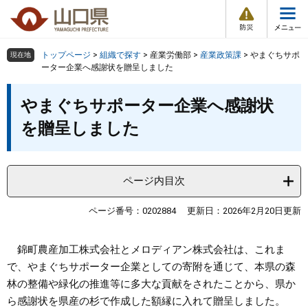
防
ペ
メ
災
ー
ニ
・
メ
災
ジ
ュ
害
ニ
の
ー
組織で探す
情
トップページ
>
組織で探す
>
産業労働部
>
産業政策課
>
やまぐちサポ
現在地
ュ
報
先
を
ーター企業へ感謝状を贈呈しました
ー
頭
飛
Other Languages
お気に入り
本
ページ番号検索
で
ば
やまぐちサポーター企業へ感謝状
文
す
し
検索の仕方
組織で探す
サイトマップで探す
を贈呈しました
。
て
本
トップページ
文
へ
ページ内目次
くらし・環境
ページ番号：0202884
更新日：2026年2月20日更新
健康・福祉
錦町農産加工株式会社とメロディアン株式会社は、これま
教育・文化・スポーツ
で、やまぐちサポーター企業としての寄附を通じて、本県の森
林の整備や緑化の推進等に多大な貢献をされたことから、県か
しごと・産業・観光
ら感謝状を県産の杉で作成した額縁に入れて贈呈しました。