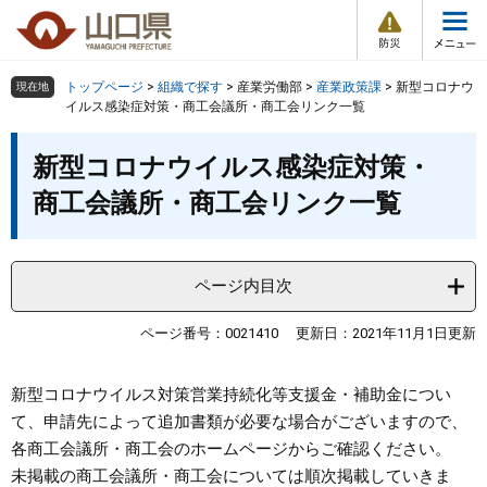
防
ペ
メ
災
ー
ニ
・
メ
災
ジ
ュ
害
ニ
の
ー
組織で探す
情
トップページ
>
組織で探す
>
産業労働部
>
産業政策課
>
新型コロナウ
現在地
ュ
報
先
を
イルス感染症対策・商工会議所・商工会リンク一覧
ー
頭
飛
Other Languages
お気に入り
本
ページ番号検索
で
ば
新型コロナウイルス感染症対策・
文
す
し
検索の仕方
組織で探す
サイトマップで探す
商工会議所・商工会リンク一覧
。
て
本
トップページ
文
へ
ページ内目次
くらし・環境
ページ番号：0021410
更新日：2021年11月1日更新
健康・福祉
新型コロナウイルス対策営業持続化等支援金・補助金につい
教育・文化・スポーツ
て、申請先によって追加書類が必要な場合がございますので、
各商工会議所・商工会のホームページからご確認ください。
しごと・産業・観光
未掲載の商工会議所・商工会については順次掲載していきま