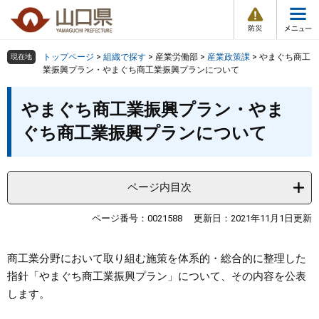
防
ペ
メ
災
ー
ニ
・
メ
災
ジ
ュ
害
ニ
の
ー
組織で探す
情
トップページ
>
組織で探す
>
産業労働部
>
産業政策課
>
やまぐち商工
現在地
ュ
報
先
を
業振興プラン・やまぐち商工業振興プランについて
ー
頭
飛
Other Languages
お気に入り
本
ページ番号検索
で
ば
やまぐち商工業振興プラン・やま
文
す
し
検索の仕方
組織で探す
サイトマップで探す
ぐち商工業振興プランについて
。
て
本
トップページ
文
へ
ページ内目次
くらし・環境
ページ番号：0021588
更新日：2021年11月1日更新
健康・福祉
商工業分野において取り組む施策を体系的・総合的に整理した
教育・文化・スポーツ
指針「やまぐち商工業振興プラン」について、その内容を公表
します。
しごと・産業・観光