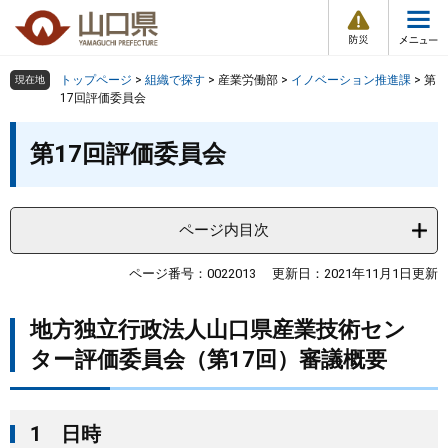
防
ペ
メ
災
ー
ニ
・
メ
災
ジ
ュ
害
ニ
の
ー
組織で探す
情
トップページ
>
組織で探す
>
産業労働部
>
イノベーション推進課
>
第
現在地
ュ
報
先
を
17回評価委員会
ー
頭
飛
Other Languages
お気に入り
本
ページ番号検索
で
ば
第17回評価委員会
文
す
し
検索の仕方
組織で探す
サイトマップで探す
。
て
本
トップページ
ページ内目次
文
へ
くらし・環境
ページ番号：0022013
更新日：2021年11月1日更新
地方独立行政法人山口県産業技術セン
健康・福祉
ター評価委員会（第17回）審議概要
教育・文化・スポーツ
1 日時
しごと・産業・観光