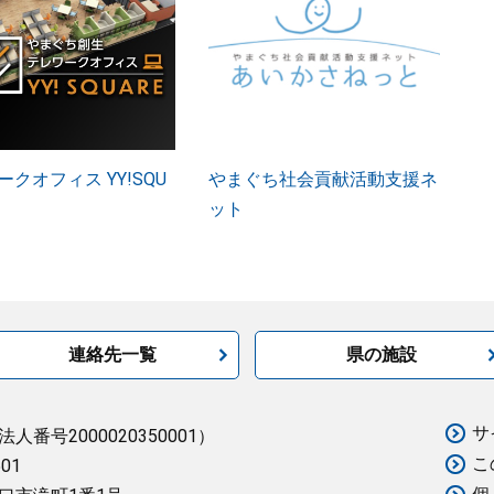
クオフィス YY!SQU
やまぐち社会貢献活動支援ネ
ット
連絡先一覧
県の施設
サ
法人番号2000020350001）
こ
501