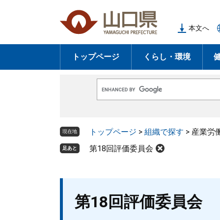
ペ
メ
ー
ニ
本文へ
ジ
ュ
の
ー
トップページ
くらし・環境
先
を
頭
飛
で
ば
G
す
し
o
o
。
て
g
l
本
トップページ
>
組織で探す
>
産業労
e
現在地
文
カ
ス
第18回評価委員会
足あと
へ
タ
ム
検
索
本
第18回評価委員会
文