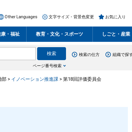
Other Languages
文字サイズ・背景色変更
お気に入り
健康・福祉
教育・文化・スポーツ
しごと・産業
検索の仕方
組織で探
ページ番号検索
働部
>
イノベーション推進課
>
第18回評価委員会