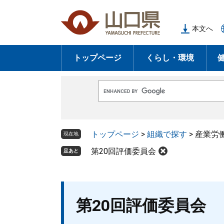
ペ
メ
ー
ニ
本文へ
ジ
ュ
の
ー
トップページ
くらし・環境
先
を
頭
飛
で
ば
G
す
し
o
o
。
て
g
l
本
トップページ
>
組織で探す
>
産業労
e
現在地
文
カ
ス
第20回評価委員会
足あと
へ
タ
ム
検
索
本
第20回評価委員会
文