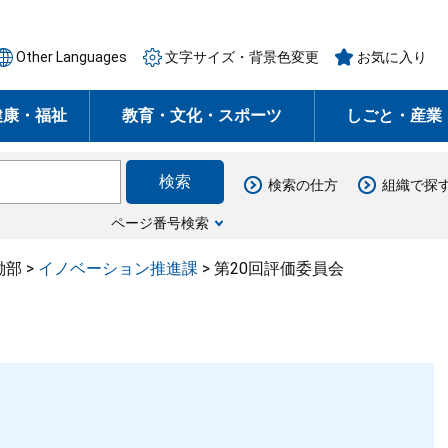
Other Languages
文字サイズ・背景色変更
お気に入り
健康・福祉
教育・文化・スポーツ
しごと・産業
検索の仕方
組織で探
ページ番号検索
働部
>
イノベーション推進課
>
第20回評価委員会