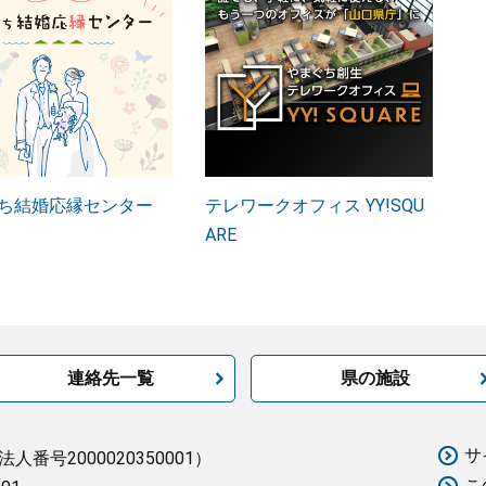
ち結婚応縁センター
テレワークオフィス YY!SQU
ARE
連絡先一覧
県の施設
サ
法人番号2000020350001）
こ