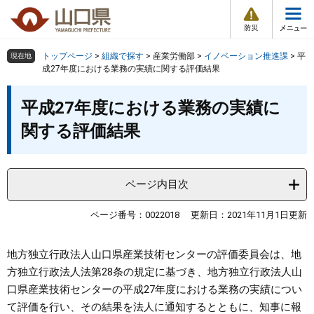
防
ペ
メ
災
ー
ニ
・
メ
災
ジ
ュ
害
ニ
の
ー
組織で探す
情
トップページ
>
組織で探す
>
産業労働部
>
イノベーション推進課
>
平
現在地
ュ
報
先
を
成27年度における業務の実績に関する評価結果
ー
頭
飛
Other Languages
お気に入り
本
ページ番号検索
で
ば
平成27年度における業務の実績に
文
す
し
検索の仕方
組織で探す
サイトマップで探す
関する評価結果
。
て
本
トップページ
文
へ
ページ内目次
くらし・環境
ページ番号：0022018
更新日：2021年11月1日更新
健康・福祉
地方独立行政法人山口県産業技術センターの評価委員会は、地
教育・文化・スポーツ
方独立行政法人法第28条の規定に基づき、地方独立行政法人山
口県産業技術センターの平成27年度における業務の実績につい
しごと・産業・観光
て評価を行い、その結果を法人に通知するとともに、知事に報