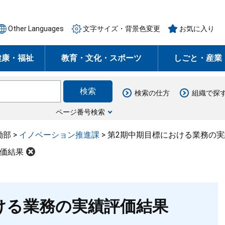
Other Languages
文字サイズ・背景色変更
お気に入り
健康・福祉
教育・文化・スポーツ
しごと・産業
検索の仕方
組織で探
ページ番号検索
働部
>
イノベーション推進課
>
第2期中期目標における業務の
評価結果
ける業務の実績評価結果