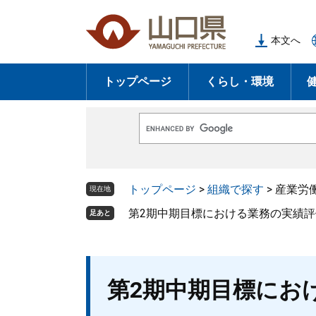
ペ
メ
ー
ニ
本文へ
ジ
ュ
の
ー
トップページ
くらし・環境
先
を
頭
飛
で
ば
G
す
し
o
o
。
て
g
l
本
トップページ
>
組織で探す
>
産業労
e
現在地
文
カ
ス
第2期中期目標における業務の実績
足あと
へ
タ
ム
検
索
本
第2期中期目標にお
文