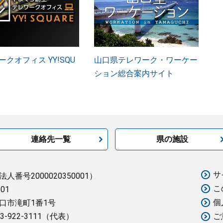
クオフィス YY!SQU
山口県テレワーク・ワーケー
ション総合案内サイト
連絡先一覧
県の施設
サ
法人番号2000020350001）
こ
501
個
口市滝町1番1号
3-922-3111（代表）
ご