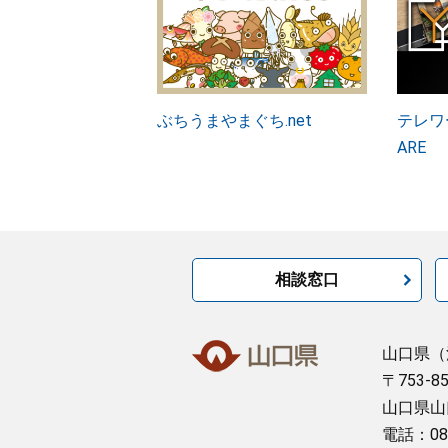
ぶちうまやまぐち.net
テレワー
ARE
相談窓口
山口県
（
〒753-8
山口県山
電話：08