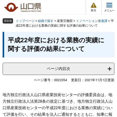
防
ペ
メ
災
ー
ニ
・
メ
災
ジ
ュ
害
ニ
の
ー
組織で探す
情
トップページ
>
組織で探す
>
産業労働部
>
イノベーション推進課
>
平
現在地
ュ
報
先
を
成22年度における業務の実績に関する評価の結果について
ー
頭
飛
Other Languages
お気に入り
本
ページ番号検索
で
ば
平成22年度における業務の実績に
文
す
し
検索の仕方
組織で探す
サイトマップで探す
関する評価の結果について
。
て
本
トップページ
文
へ
ページ内目次
くらし・環境
ページ番号：0022054
更新日：2021年11月1日更新
健康・福祉
地方独立行政法人山口県産業技術センターの評価委員会は、地
教育・文化・スポーツ
方独立行政法人法第28条の規定に基づき、地方独立行政法人山
口県産業技術センターの平成22年度における業務の実績につい
しごと・産業・観光
て評価を行い、その結果を法人に通知するとともに、知事に報