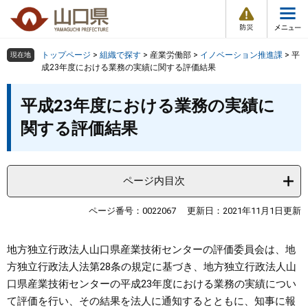
防
ペ
メ
災
ー
ニ
・
メ
災
ジ
ュ
害
ニ
の
ー
組織で探す
情
トップページ
>
組織で探す
>
産業労働部
>
イノベーション推進課
>
平
現在地
ュ
報
先
を
成23年度における業務の実績に関する評価結果
ー
頭
飛
Other Languages
お気に入り
本
ページ番号検索
で
ば
平成23年度における業務の実績に
文
す
し
検索の仕方
組織で探す
サイトマップで探す
関する評価結果
。
て
本
トップページ
文
へ
ページ内目次
くらし・環境
ページ番号：0022067
更新日：2021年11月1日更新
健康・福祉
地方独立行政法人山口県産業技術センターの評価委員会は、地
教育・文化・スポーツ
方独立行政法人法第28条の規定に基づき、地方独立行政法人山
口県産業技術センターの平成23年度における業務の実績につい
しごと・産業・観光
て評価を行い、その結果を法人に通知するとともに、知事に報