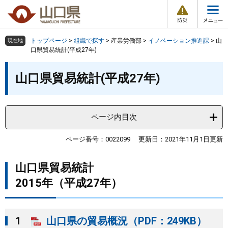
防
ペ
メ
災
ー
ニ
・
メ
災
ジ
ュ
害
ニ
の
ー
組織で探す
情
トップページ
>
組織で探す
>
産業労働部
>
イノベーション推進課
>
山
現在地
ュ
報
先
を
口県貿易統計(平成27年)
ー
頭
飛
Other Languages
お気に入り
本
ページ番号検索
で
ば
山口県貿易統計(平成27年)
文
す
し
検索の仕方
組織で探す
サイトマップで探す
。
て
本
トップページ
ページ内目次
文
へ
くらし・環境
ページ番号：0022099
更新日：2021年11月1日更新
山口県貿易統計
健康・福祉
2015年（平成27年）
教育・文化・スポーツ
1
山口県の貿易概況（PDF：249KB）
しごと・産業・観光