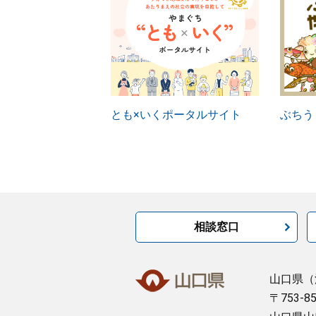
とも×いくポータルサイト
ぶちう
相談窓口
山口県
（
〒753-8