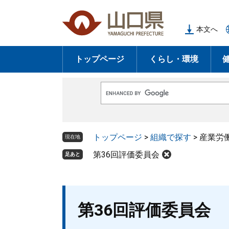
ペ
メ
ー
ニ
本文へ
ジ
ュ
の
ー
トップページ
くらし・環境
先
を
頭
飛
で
ば
G
す
し
o
o
。
て
g
l
本
トップページ
>
組織で探す
>
産業労
e
現在地
文
カ
ス
第36回評価委員会
足あと
へ
タ
ム
検
索
本
第36回評価委員会
文