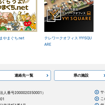
まやまぐち.net
テレワークオフィス YY!SQU
ARE
連絡先一覧
県の施設
サ
法人番号2000020350001）
こ
501