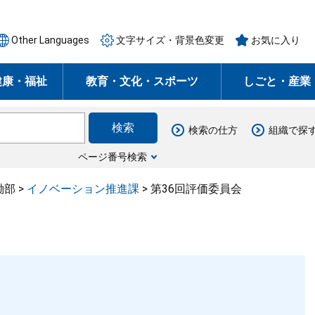
Other Languages
文字サイズ・背景色変更
お気に入り
健康・福祉
教育・文化・スポーツ
しごと・産業
検索の仕方
組織で探
ページ番号検索
働部
>
イノベーション推進課
>
第36回評価委員会