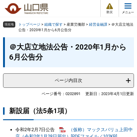
防
ペ
メ
災
ー
ニ
・
メ
災
ジ
ュ
害
ニ
の
ー
組織で探す
情
トップページ
>
組織で探す
>
産業労働部
>
経営金融課
>
＠大店立地法
現在地
ュ
報
先
を
公告・2020年1月から6月公告分
ー
頭
飛
Other Languages
お気に入り
本
ページ番号検索
で
ば
＠大店立地法公告・2020年1月から
文
す
し
検索の仕方
組織で探す
サイトマップで探す
6月公告分
。
て
本
トップページ
文
へ
ページ内目次
くらし・環境
ページ番号：0202891
更新日：2023年4月1日更新
健康・福祉
新設届（法5条1項）
教育・文化・スポーツ
令和2年2月7日公告
（仮称）マックスバリュ上田中
しごと・産業・観光
店（令和2年1月28日届出）[PDFファイル／102KB]