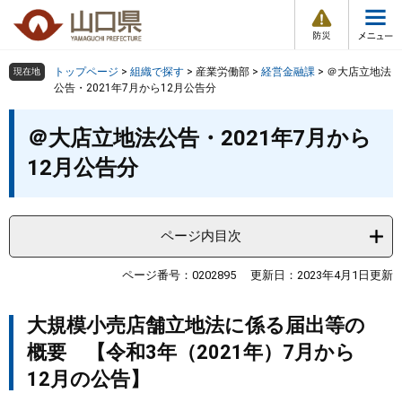
防
ペ
メ
災
ー
ニ
・
メ
災
ジ
ュ
害
ニ
の
ー
組織で探す
情
トップページ
>
組織で探す
>
産業労働部
>
経営金融課
>
＠大店立地法
現在地
ュ
報
先
を
公告・2021年7月から12月公告分
ー
頭
飛
Other Languages
お気に入り
本
ページ番号検索
で
ば
＠大店立地法公告・2021年7月から
文
す
し
検索の仕方
組織で探す
サイトマップで探す
12月公告分
。
て
本
トップページ
文
へ
ページ内目次
くらし・環境
ページ番号：0202895
更新日：2023年4月1日更新
健康・福祉
大規模小売店舗立地法に係る届出等の
教育・文化・スポーツ
概要 【令和3年（2021年）7月から
12月の公告】
しごと・産業・観光