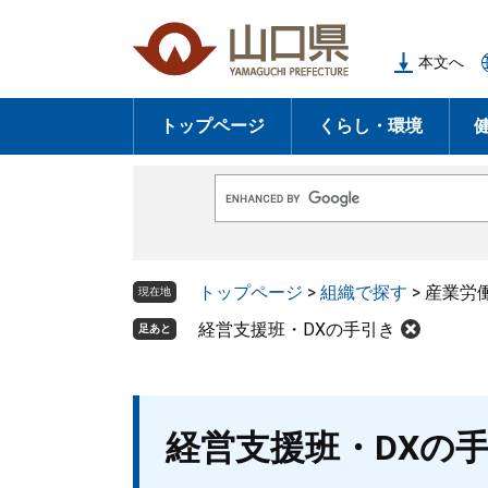
ペ
メ
ー
ニ
本文へ
ジ
ュ
の
ー
トップページ
くらし・環境
先
を
頭
飛
で
ば
G
す
し
o
o
。
て
g
l
本
トップページ
>
組織で探す
>
産業労
e
現在地
文
カ
ス
経営支援班・DXの手引き
足あと
へ
タ
ム
検
索
本
経営支援班・DXの
文