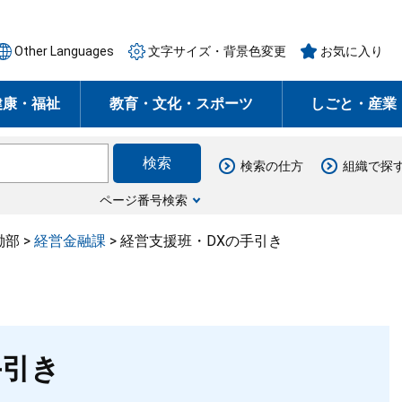
Other Languages
文字サイズ・背景色変更
お気に入り
健康・福祉
教育・文化・スポーツ
しごと・産業
検索の仕方
組織で探
ページ番号検索
働部
>
経営金融課
>
経営支援班・DXの手引き
手引き