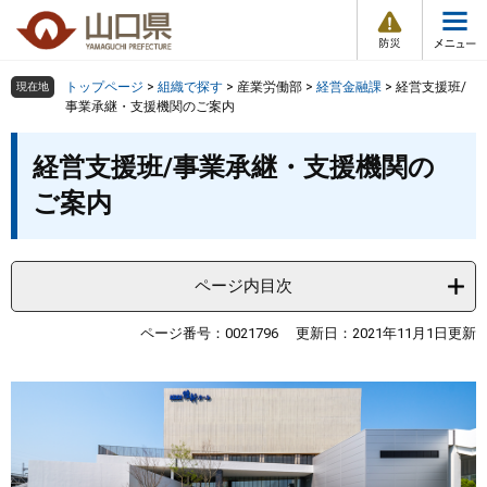
防
ペ
メ
災
ー
ニ
・
メ
災
ジ
ュ
害
ニ
の
ー
組織で探す
情
トップページ
>
組織で探す
>
産業労働部
>
経営金融課
>
経営支援班/
現在地
ュ
報
先
を
事業承継・支援機関のご案内
ー
頭
飛
Other Languages
お気に入り
本
ページ番号検索
で
ば
経営支援班/事業承継・支援機関の
文
す
し
検索の仕方
組織で探す
サイトマップで探す
ご案内
。
て
本
トップページ
文
へ
ページ内目次
くらし・環境
ページ番号：0021796
更新日：2021年11月1日更新
健康・福祉
教育・文化・スポーツ
しごと・産業・観光