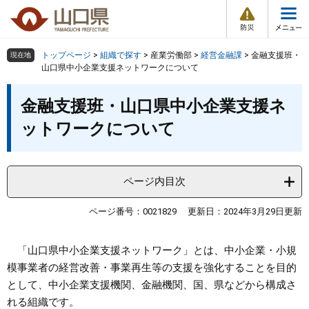
防
ペ
メ
災
ー
ニ
・
メ
災
ジ
ュ
害
ニ
の
ー
組織で探す
情
トップページ
>
組織で探す
>
産業労働部
>
経営金融課
>
金融支援班・
現在地
ュ
報
先
を
山口県中小企業支援ネットワークについて
ー
頭
飛
Other Languages
お気に入り
本
ページ番号検索
で
ば
金融支援班・山口県中小企業支援ネ
文
す
し
検索の仕方
組織で探す
サイトマップで探す
ットワークについて
。
て
本
トップページ
文
へ
ページ内目次
くらし・環境
ページ番号：0021829
更新日：2024年3月29日更新
健康・福祉
「山口県中小企業支援ネットワーク」とは、中小企業・小規
教育・文化・スポーツ
模事業者の経営改善・事業再生等の支援を強化することを目的
として、中小企業支援機関、金融機関、国、県などから構成さ
しごと・産業・観光
れる組織です。