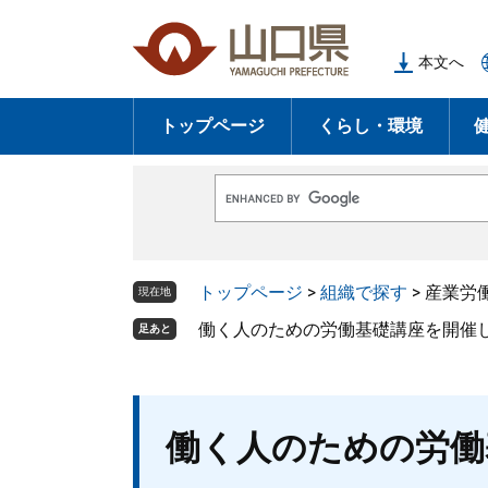
ペ
メ
ー
ニ
本文へ
ジ
ュ
の
ー
トップページ
くらし・環境
先
を
頭
飛
で
ば
G
す
し
o
o
。
て
g
l
本
トップページ
>
組織で探す
>
産業労
e
現在地
文
カ
ス
働く人のための労働基礎講座を開催
足あと
へ
タ
ム
検
索
本
働く人のための労働
文