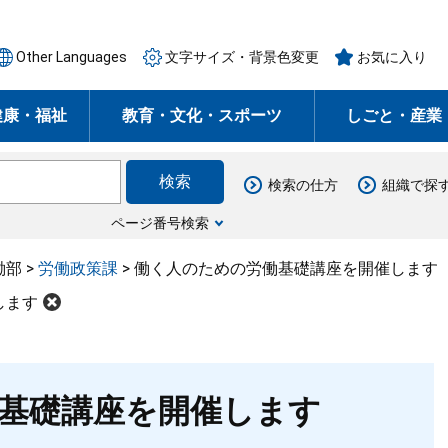
Other Languages
文字サイズ・背景色変更
お気に入り
健康・福祉
教育・文化・スポーツ
しごと・産業
検索の仕方
組織で探
ページ番号検索
働部
>
労働政策課
>
働く人のための労働基礎講座を開催します
します
基礎講座を開催します