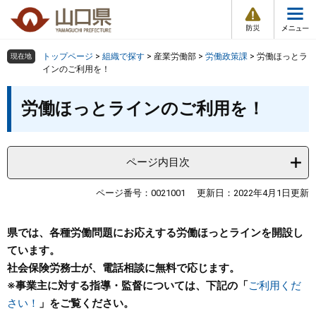
防
ペ
メ
災
ー
ニ
・
メ
災
ジ
ュ
害
ニ
の
ー
組織で探す
情
トップページ
>
組織で探す
>
産業労働部
>
労働政策課
>
労働ほっとラ
現在地
ュ
報
先
を
インのご利用を！
ー
頭
飛
Other Languages
お気に入り
本
ページ番号検索
で
ば
労働ほっとラインのご利用を！
文
す
し
検索の仕方
組織で探す
サイトマップで探す
。
て
本
トップページ
ページ内目次
文
へ
くらし・環境
ページ番号：0021001
更新日：2022年4月1日更新
健康・福祉
県では、各種労働問題にお応えする労働ほっとラインを開設し
ています。
社会保険労務士が、電話相談に無料で応じます。
教育・文化・スポーツ
※事業主に対する指導・監督については、下記の「
ご利用くだ
さい！
」をご覧ください。
しごと・産業・観光