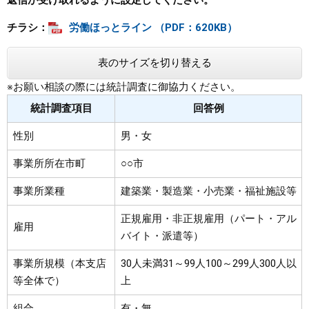
返信が受け取れるように設定してください。
チラシ：
労働ほっとライン （PDF：620KB）
表のサイズを切り替える
※お願い相談の際には統計調査に御協力ください。
統計調査項目
回答例
性別
男・女
事業所所在市町
○○市
事業所業種
建築業・製造業・小売業・福祉施設等
正規雇用・非正規雇用（パート・アル
雇用
バイト・派遣等）
事業所規模（本支店
30人未満31～99人100～299人300人以
等全体で）
上
組合
有・無