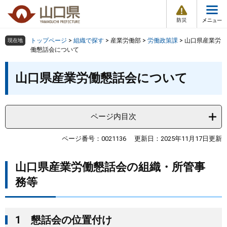
防
ペ
メ
災
ー
ニ
・
メ
災
ジ
ュ
害
ニ
の
ー
組織で探す
情
トップページ
>
組織で探す
>
産業労働部
>
労働政策課
>
山口県産業労
現在地
ュ
報
先
を
働懇話会について
ー
頭
飛
Other Languages
お気に入り
本
ページ番号検索
で
ば
山口県産業労働懇話会について
文
す
し
検索の仕方
組織で探す
サイトマップで探す
。
て
本
トップページ
ページ内目次
文
へ
くらし・環境
ページ番号：0021136
更新日：2025年11月17日更新
山口県産業労働懇話会の組織・所管事
健康・福祉
務等
教育・文化・スポーツ
1 懇話会の位置付け
しごと・産業・観光