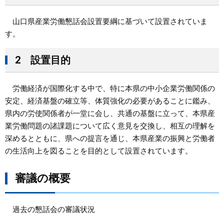
まちづくり
山口県産業労働懇話会設置要綱に基づいて設置されていま
す。
県政情報
2 設置目的
労働経済が国際化する中で、特に本県の中小企業労働関係の
安定、経済基盤の確立等、体質強化の必要があることに鑑み、
県内の労使関係者が一堂に会し、共通の基盤に立って、本県産
業労働問題の諸課題について広く意見を交換し、相互の理解を
深めるとともに、県への提言を通じ、本県産業の振興と労働者
の生活向上を図ることを目的として設置されています。
審議の概要
過去の懇話会の審議状況​