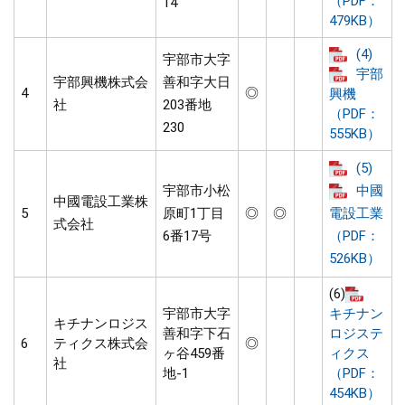
（PDF：
14
479KB）
(4)
宇部市大字
宇部
宇部興機株式会
善和字大日
4
◎
興機
社
203番地
（PDF：
230
555KB）
(5)
宇部市小松
中國
中國電設工業株
5
原町1丁目
◎
◎
電設工業
式会社
6番17号
（PDF：
526KB）
(6)
宇部市大字
キチナン
キチナンロジス
善和字下石
ロジステ
6
ティクス株式会
◎
ヶ谷459番
ィクス
社
地-1
（PDF：
454KB）