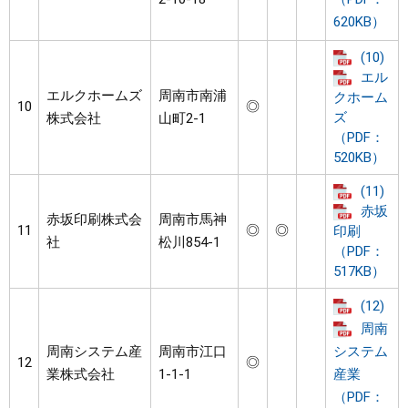
620KB）
(10)
エル
エルクホームズ
周南市南浦
クホーム
10
◎
ズ
株式会社
山町2-1
（PDF：
520KB）
(11)
赤坂
赤坂印刷株式会
周南市馬神
11
◎
◎
印刷
社
松川854-1
（PDF：
517KB）
(12)
周南
周南システム産
周南市江口
システム
12
◎
業株式会社
1-1-1
産業
（PDF：