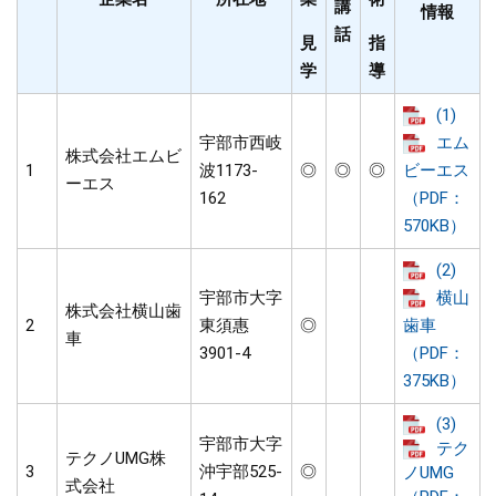
講
情報
話
見
指
学
導
(1)
宇部市西岐
エム
株式会社エムビ
1
波1173-
◎
◎
◎
ビーエス
ーエス
162
（PDF：
570KB）
(2)
宇部市大字
横山
株式会社横山歯
2
東須惠
◎
歯車
車
3901-4
（PDF：
375KB）
(3)
宇部市大字
テク
テクノUMG株
3
沖宇部525-
◎
ノUMG
式会社