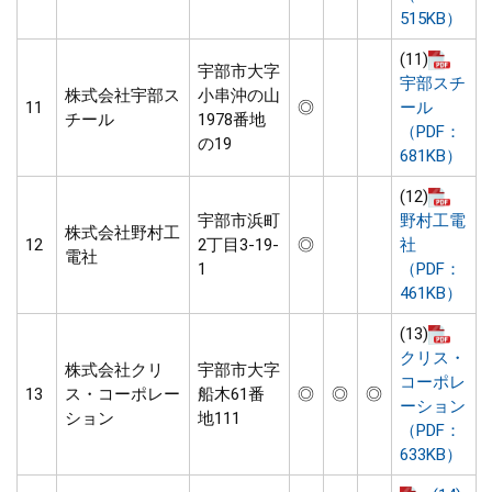
515KB）
(11)
宇部市大字
宇部スチ
株式会社宇部ス
小串沖の山
11
◎
ール
チール
1978番地
（PDF：
の19
681KB）
(12)
宇部市浜町
野村工電
株式会社野村工
12
2丁目3-19-
◎
社
電社
1
（PDF：
461KB）
(13)
クリス・
株式会社クリ
宇部市大字
コーポレ
13
ス・コーポレー
船木61番
◎
◎
◎
ーション
ション
地111
（PDF：
633KB）