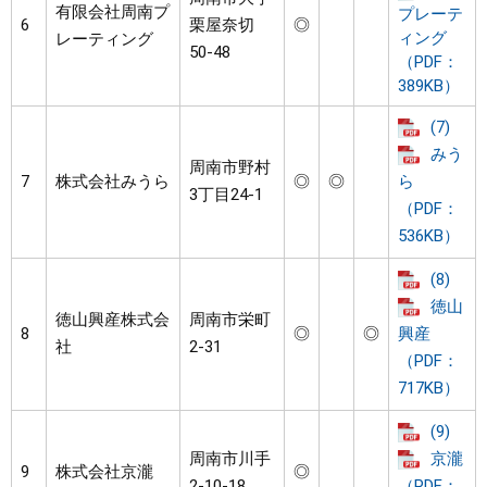
有限会社周南プ
プレーテ
6
栗屋奈切
◎
ィング
レーティング
50-48
（PDF：
389KB）
(7)
みう
周南市野村
7
株式会社みうら
◎
◎
ら
3丁目24-1
（PDF：
536KB）
(8)
徳山
徳山興産株式会
周南市栄町
8
◎
◎
興産
社
2-31
（PDF：
717KB）
(9)
周南市川手
京瀧
9
株式会社京瀧
◎
2-10-18
（PDF：