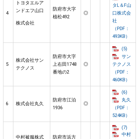
トヨタエルア
タL＆F山
防府市大字
ンドエフ山口
4
◎
口株式会
植松492
社
株式会社
（PDF：
493KB）
(5)
防府市大字
サン
株式会社サン
5
上右田1748
◎
テクノス
テクノス
番地の2
（PDF：
460KB）
(6)
防府市江泊
丸久
6
株式会社丸久
◎
1936
（PDF：
524KB）
(7)
中村
中村被服株式
防府市浜方