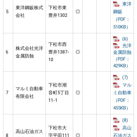
東洋
東洋鋼鈑株式
下松市東
5
◎
鋼鈑
会社
豊井1302
（PDF：
510KB）
(6)
下松市西
光洋
株式会社光洋
6
豊井1387-
◎
金属防蝕
金属防蝕
（PDF：
10
429KB）
(7)
下松市潮
マル
マルミ自動車
7
音町5丁目
◎
ミ自動車
有限会社
11-1
（PDF：
455KB）
(8)
下松市大
高山
高山石油ガス
8
字平田111
◎
石油ガス