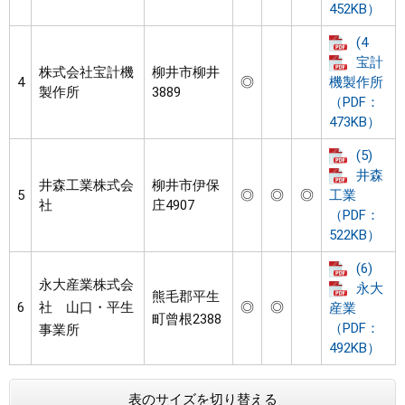
452KB）
(4
宝計
株式会社宝計機
柳井市柳井
4
◎
機製作所
製作所
3889
（PDF：
473KB）
(5)
井森
井森工業株式会
柳井市伊保
5
◎
◎
◎
工業
社
庄4907
（PDF：
522KB）
(6)
永大産業株式会
永大
熊毛郡平生
6
社 山口・平生
◎
◎
産業
町曾根2388
（PDF：
事業所
492KB）
表のサイズを切り替える