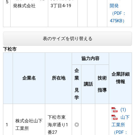
5
発株式会社
3丁目4-19
開発
（PDF：
475KB）
表のサイズを切り替える
下松市
協力内容
企
企業詳細
企業名
所在地
業
技術
情報
講話
見
指導
学
(1)
下松市東
山下
株式会社山下
1
海岸通り1
◎
工業所
工業所
番27
（PDF：