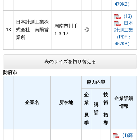
479KB）
(13)
日本計測工業株
日本
周南市川手
13
式会社 南陽営
◎
計測工業
1-3-17
（PDF：
業所
452KB）
表のサイズを切り替える
防府市
協力内容
企
技
企業詳細
企業名
所在地
業
術
講
情報
話
見
指
学
導
(1)高