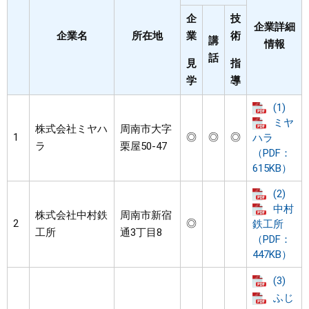
企
技
企業詳細
企業名
所在地
業
術
講
情報
話
見
指
学
導
(1)
ミヤ
株式会社ミヤハ
周南市大字
1
◎
◎
◎
ハラ
ラ
栗屋50-47
（PDF：
615KB）
(2)
中村
株式会社中村鉄
周南市新宿
2
◎
鉄工所
工所
通3丁目8
（PDF：
447KB）
(3)
ふじ