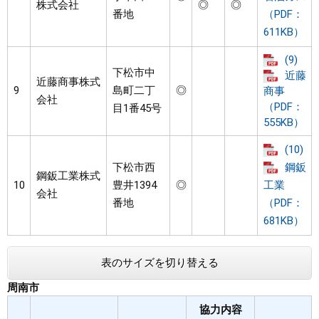
株式会社
◎
◎
番地
（PDF：
611KB）
(9)
下松市中
近藤
近藤商事株式
9
島町二丁
◎
商事
会社
（PDF：
目1番45号
555KB）
(10)
下松市西
鋼鈑
鋼鈑工業株式
10
豊井1394
◎
工業
会社
番地
（PDF：
681KB）
表のサイズを切り替える
周南市
協力内容