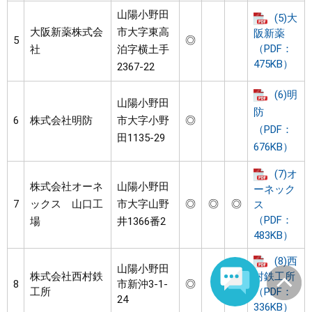
山陽小野田
(5)大
大阪新薬株式会
市大字東高
阪新薬
5
◎
（PDF：
社
泊字横土手
475KB）
2367-22
(6)明
山陽小野田
防
6
株式会社明防
市大字小野
◎
（PDF：
田1135-29
676KB）
(7)オ
株式会社オーネ
山陽小野田
ーネック
7
ックス 山口工
市大字山野
◎
◎
◎
ス
（PDF：
場
井1366番2
483KB）
(8)西
山陽小野田
株式会社西村鉄
村鉄工所
8
市新沖3-1-
◎
工所
（PDF：
24
336KB）