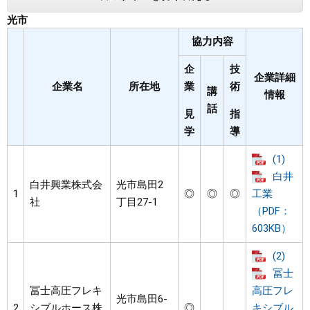
光市
協力内容
企
技
企業詳細
企業名
所在地
業
術
講
情報
話
見
指
学
導
(1)
白井
白井興業株式会
光市島田2
1
◎
◎
◎
工業
社
丁目27-1
（PDF：
603KB）
(2)
冨士
冨士高圧フレキ
高圧フレ
光市島田6-
2
シブルホース株
◎
キシブル