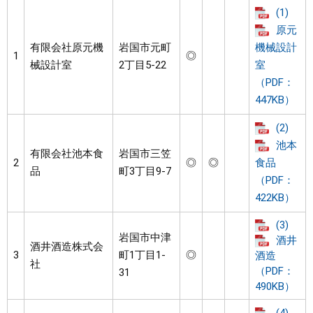
(1)
原元
有限会社原元機
岩国市元町
機械設計
1
◎
械設計室
2丁目5-22
室
（PDF：
447KB）
(2)
池本
有限会社池本食
岩国市三笠
2
◎
◎
食品
品
町3丁目9-7
（PDF：
422KB）
(3)
岩国市中津
酒井
酒井酒造株式会
3
町1丁目1-
◎
酒造
社
（PDF：
31
490KB）