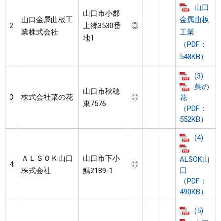
山口
山口市小郡
山口金属曲板工
金属曲板
2
上郷3530番
◎
業株式会社
工業
地1
（PDF：
548KB）
(3)
菜の
山口市秋穂
3
株式会社菜の花
◎
花
東7576
（PDF：
552KB）
(4)
ＡＬＳＯＫ山口
山口市下小
ALSOK山
4
◎
口
株式会社
鯖2189-1
（PDF：
490KB）
(5)