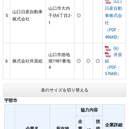
山口
山口市大内
日産自動
山口日産自動車
5
千坊6丁目2-
◎
車株式会
株式会社
1
社
（PDF：
496KB）
(6)
山口市徳地
井原
6
株式会社井原組
堀1981番地
◎
◎
◎
組
4
（PDF：
576KB）
表のサイズを切り替える
宇部市
協力内容
企
技
企業詳細
企業名
所在地
業
術