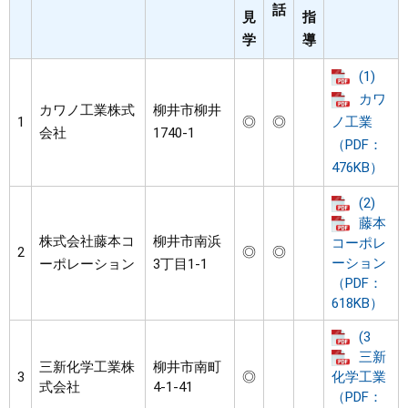
話
見
指
学
導
(1)
カワ
カワノ工業株式
柳井市柳井
1
◎
◎
ノ工業
会社
1740-1
（PDF：
476KB）
(2)
藤本
株式会社藤本コ
柳井市南浜
コーポレ
2
◎
◎
ーション
ーポレーション
3丁目1-1
（PDF：
618KB）
(3
三新
三新化学工業株
柳井市南町
3
◎
化学工業
式会社
4-1-41
（PDF：