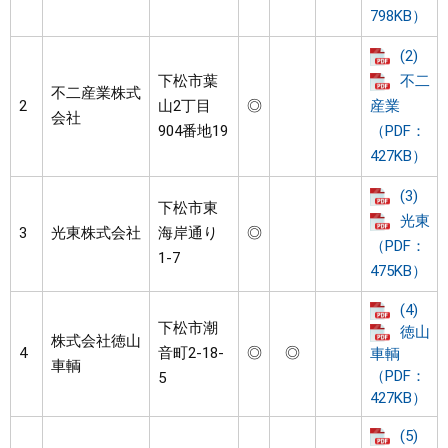
798KB）
(2)
下松市葉
不二
不二産業株式
2
山2丁目
◎
産業
会社
904番地19
（PDF：
427KB）
(3)
下松市東
光東
3
光東株式会社
海岸通り
◎
（PDF：
1-7
475KB）
(4)
下松市潮
徳山
株式会社徳山
4
音町2-18-
◎
◎
車輌
車輌
（PDF：
5
427KB）
(5)