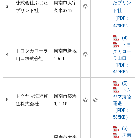
株式会社ふじた
周南市大字
たプリン
3
◎
プリント社
久米3918
ト社
（PDF：
479KB）
(4)
トヨ
トヨタカローラ
周南市新地
タカロー
4
◎
ラ山口
山口株式会社
1-6-1
（PDF：
497KB）
(5)
トク
トクヤマ海陸運
周南市築港
ヤマ海陸
5
◎
◎
運送
送株式会社
町2-18
（PDF：
585KB）
(6)
周南
周南市大字