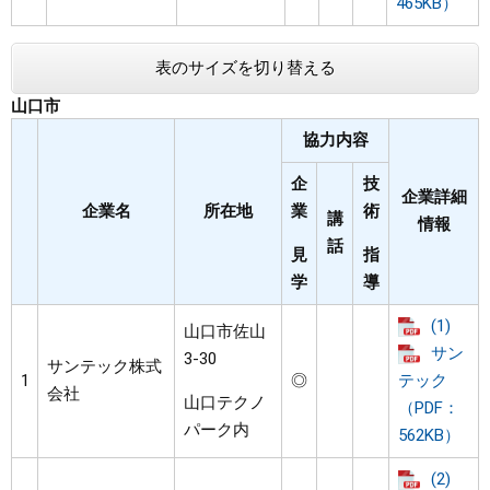
465KB）
表のサイズを切り替える
山口市
協力内容
企
技
企業詳細
企業名
所在地
業
術
講
情報
話
見
指
学
導
(1)
山口市佐山
サン
3-30
サンテック株式
1
◎
テック
会社
山口テクノ
（PDF：
パーク内
562KB）
(2)