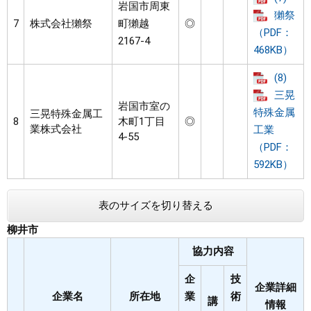
岩国市周東
獺祭
7
株式会社獺祭
町獺越
◎
（PDF：
2167-4
468KB）
(8)
三晃
岩国市室の
特殊金属
三晃特殊金属工
8
木町1丁目
◎
業株式会社
工業
4‐55
（PDF：
592KB）
表のサイズを切り替える
柳井市
協力内容
企
技
企業詳細
企業名
所在地
業
術
講
情報