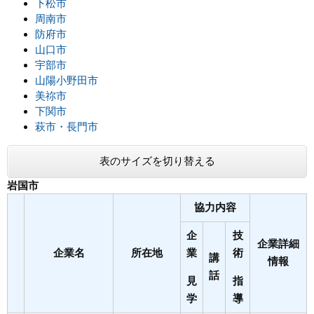
下松市
周南市
防府市
山口市
宇部市
山陽小野田市
美祢市
下関市
萩市・長門市
表のサイズを切り替える
岩国市
協力内容
企
技
企業詳細
企業名
所在地
業
術
講
情報
話
見
指
学
導