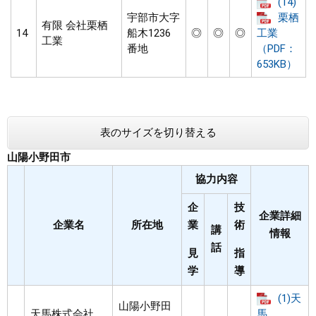
(14)
宇部市大字
栗栖
有限 会社栗栖
14
船木1236
◎
◎
◎
工業
工業
番地
（PDF：
653KB）
表のサイズを切り替える
山陽小野田市
協力内容
企
技
企業詳細
企業名
所在地
業
術
講
情報
話
見
指
学
導
(1)天
山陽小野田
天馬株式会社
馬