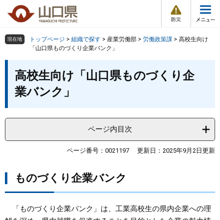
防
ペ
メ
災
ー
ニ
・
メ
災
ジ
ュ
害
ニ
の
ー
組織で探す
情
トップページ
>
組織で探す
>
産業労働部
>
労働政策課
>
高校生向け
現在地
ュ
報
先
を
「山口県ものづくり企業バンク」
ー
頭
飛
Other Languages
お気に入り
本
ページ番号検索
で
ば
高校生向け「山口県ものづくり企
文
す
し
検索の仕方
組織で探す
サイトマップで探す
業バンク」
。
て
本
トップページ
文
へ
ページ内目次
くらし・環境
ページ番号：0021197
更新日：2025年9月2日更新
健康・福祉
ものづくり企業バンク
教育・文化・スポーツ
「ものづくり企業バンク」は、工業高校生の県内企業への理
しごと・産業・観光