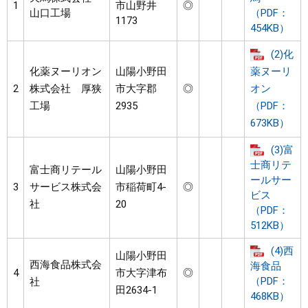
1
市山野井
◎
山口工場
（PDF：
1173
454KB）
(2)化
化薬ヌーリオン
山陽小野田
薬ヌーリ
2
株式会社 厚狭
市大字郡
◎
オン
工場
2935
（PDF：
673KB）
(3)富
士商リテ
富士商リテール
山陽小野田
ールサー
3
サービス株式会
市稲荷町4-
◎
ビス
社
20
（PDF：
512KB）
(4)西
山陽小野田
西海食品株式会
海食品
4
市大字津布
◎
（PDF：
社
田2634-1
468KB）