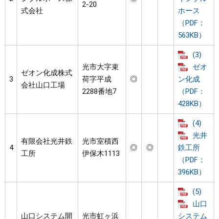
2-20
式会社
ホース
（PDF：
563KB）
(3)
光市大字束
ゼオ
ゼオン化成株式
3
荷字平成
◎
ン化成
会社山口工場
2288番地7
（PDF：
428KB）
(4)
光井
有限会社光井鉄
光市室積西
4
◎
◎
鉄工所
工所
伊保木1113
（PDF：
396KB）
(5)
山口
山口システム開
光市虹ヶ浜
システム