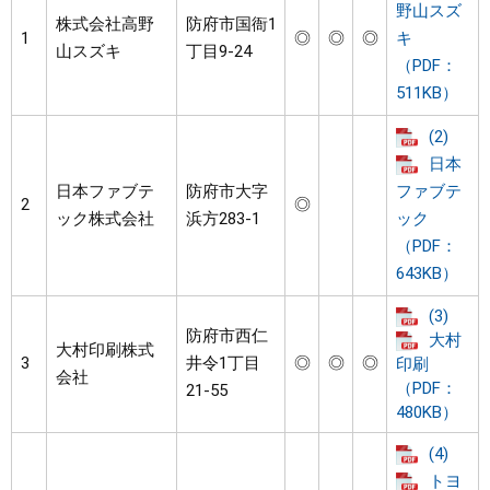
野山スズ
株式会社高野
防府市国衙1
1
◎
◎
◎
キ
山スズキ
丁目9-24
（PDF：
511KB）
(2)
日本
日本ファブテ
防府市大字
ファブテ
2
◎
ック株式会社
浜方283-1
ック
（PDF：
643KB）
(3)
防府市西仁
大村
大村印刷株式
3
井令1丁目
◎
◎
◎
印刷
会社
（PDF：
21-55
480KB）
(4)
トヨ