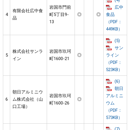
(4)
岩国市門前
広中
有限会社広中食
4
町5丁目9-
◎
◎
食品
品
13
（PDF：
449KB）
(5)
サン
株式会社サンラ
岩国市玖珂
5
◎
ライン
イン
町1600-21
（PDF：
523KB）
(6)
朝日
朝日アルミニウ
岩国市玖珂
アルミニ
6
ム株式会社（山
◎
町1600-26
ウム
口工場）
（PDF：
573KB）
(7)