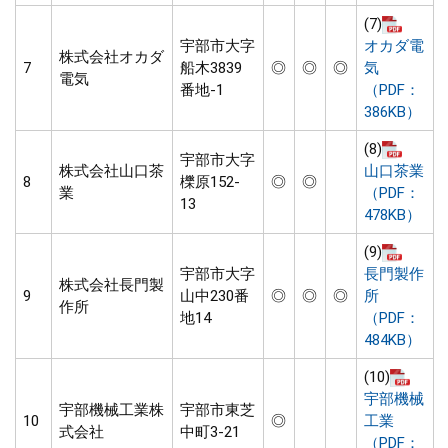
(7)
宇部市大字
オカダ電
株式会社オカダ
7
船木3839
◎
◎
◎
気
電気
番地-1
（PDF：
386KB）
(8)
宇部市大字
株式会社山口茶
山口茶業
8
櫟原152-
◎
◎
業
（PDF：
13
478KB）
(9)
宇部市大字
長門製作
株式会社長門製
9
山中230番
◎
◎
◎
所
作所
地14
（PDF：
484KB）
(10)
宇部機械
宇部機械工業株
宇部市東芝
10
◎
工業
式会社
中町3-21
（PDF：