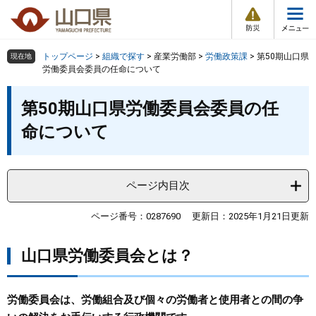
防
ペ
メ
災
ー
ニ
・
メ
災
ジ
ュ
害
ニ
の
ー
組織で探す
情
トップページ
>
組織で探す
>
産業労働部
>
労働政策課
>
第50期山口県
現在地
ュ
報
先
を
労働委員会委員の任命について
ー
頭
飛
Other Languages
お気に入り
本
ページ番号検索
で
ば
第50期山口県労働委員会委員の任
文
す
し
検索の仕方
組織で探す
サイトマップで探す
命について
。
て
本
トップページ
文
へ
ページ内目次
くらし・環境
ページ番号：0287690
更新日：2025年1月21日更新
健康・福祉
山口県労働委員会とは？
教育・文化・スポーツ
労働委員会は、労働組合及び個々の労働者と使用者との間の争
しごと・産業・観光