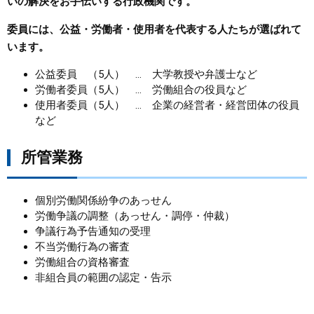
いの解決をお手伝いする行政機関です。
まちづくり
委員には、公益・労働者・使用者を代表する人たちが選ばれて
います。
県政情報
公益委員 （5人） … 大学教授や弁護士など
労働者委員（5人） … 労働組合の役員など
使用者委員（5人） … 企業の経営者・経営団体の役員
など
所管業務
個別労働関係紛争のあっせん
労働争議の調整（あっせん・調停・仲裁）
争議行為予告通知の受理
不当労働行為の審査
労働組合の資格審査
非組合員の範囲の認定・告示