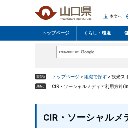
ペ
メ
ー
ニ
本文へ
ジ
ュ
の
ー
トップページ
くらし・環境
先
を
頭
飛
で
ば
G
す
し
o
o
。
て
g
l
本
トップページ
>
組織で探す
>
観光ス
e
現在地
文
カ
ス
CIR・ソーシャルメディア利用方針(Inst
足あと
へ
タ
ム
検
索
本
CIR・ソーシャルメディ
文