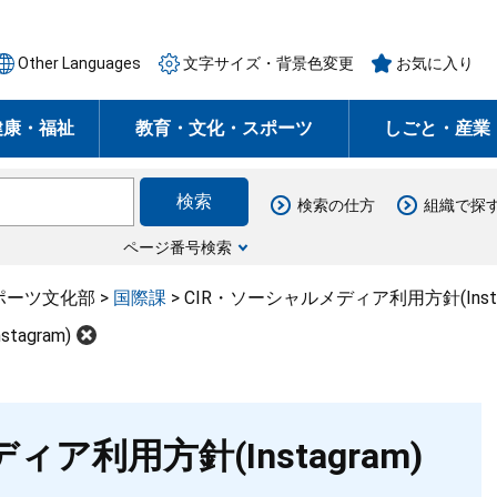
Other Languages
文字サイズ・背景色変更
お気に入り
健康・福祉
教育・文化・スポーツ
しごと・産業
検索の仕方
組織で探
ページ番号検索
ポーツ文化部
>
国際課
>
CIR・ソーシャルメディア利用方針(Insta
agram)
ア利用方針(Instagram)