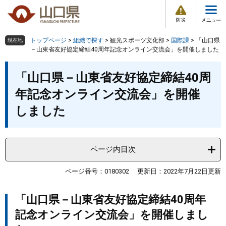
防
ペ
メ
災
ー
ニ
・
メ
災
ジ
ュ
害
ニ
の
ー
組織で探す
情
トップページ
>
組織で探す
>
観光スポーツ文化部
>
国際課
>
「山口県
現在地
ュ
報
先
を
－山東省友好協定締結40周年記念オンライン交流会」を開催しました
ー
頭
飛
Other Languages
お気に入り
本
ページ番号検索
で
ば
「山口県－山東省友好協定締結40周
文
す
し
検索の仕方
組織で探す
サイトマップで探す
年記念オンライン交流会」を開催
。
て
本
しました
トップページ
文
へ
くらし・環境
ページ内目次
健康・福祉
ページ番号：0180302
更新日：2022年7月22日更新
教育・文化・スポーツ
「山口県－山東省友好協定締結40周年
記念オンライン交流会」を開催しまし
しごと・産業・観光