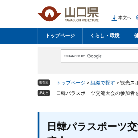
ペ
メ
ー
ニ
本文へ
ジ
ュ
の
ー
トップページ
くらし・環境
先
を
頭
飛
で
ば
G
す
し
o
o
。
て
g
l
本
トップページ
>
組織で探す
>
観光ス
e
現在地
文
カ
ス
日韓パラスポーツ交流大会の参加者
足あと
へ
タ
ム
検
索
本
日韓パラスポーツ交
文