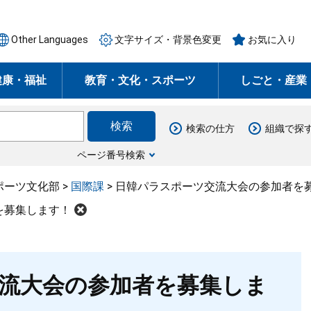
Other Languages
文字サイズ・背景色変更
お気に入り
健康・福祉
教育・文化・スポーツ
しごと・産業
検索の仕方
組織で探
ページ番号検索
ポーツ文化部
>
国際課
>
日韓パラスポーツ交流大会の参加者を
を募集します！
流大会の参加者を募集しま