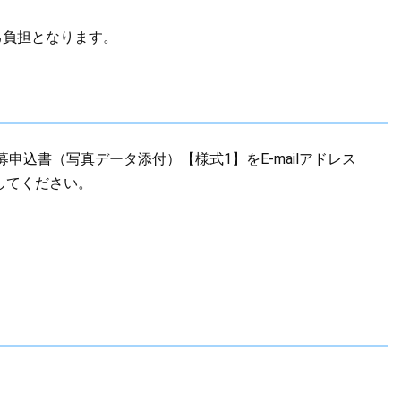
己負担となります。
込書（写真データ添付）【様式1】をE-mailアドレス
に送付してください。