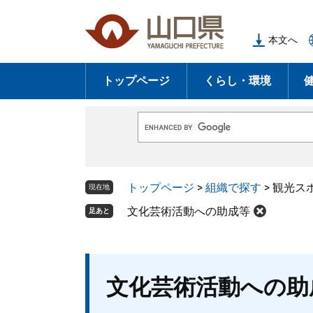
ペ
メ
ー
ニ
本文へ
ジ
ュ
の
ー
トップページ
くらし・環境
先
を
頭
飛
で
ば
G
す
し
o
o
。
て
g
l
本
トップページ
>
組織で探す
>
観光ス
e
現在地
文
カ
ス
文化芸術活動への助成等
足あと
へ
タ
ム
検
索
本
文化芸術活動への助
文