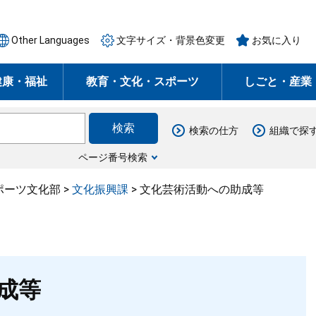
Other Languages
文字サイズ・背景色変更
お気に入り
健康・福祉
教育・文化・スポーツ
しごと・産業
検索の仕方
組織で探
ページ番号検索
ポーツ文化部
>
文化振興課
>
文化芸術活動への助成等
成等