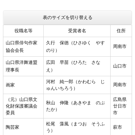
まちづくり
表のサイズを切り替える
県政情報
役職名等
受賞者名
住所
山口県俳句作家
久行 保徳（ひさゆく やす
周南市
協会会長
のり）
山口県洋舞連盟
広田 早苗（ひろた さな
山口市
理事長
え）
河村 純一郎（かわむら じ
周南市
画家
ゅんいちろう）
（元）山口県文
広島県
秋山 伸隆（あきやま のぶ
化財保護審議会
廿日市
たか）
委員
市
松尾 藻風（まつお そうふ
陶芸家
萩市
う）