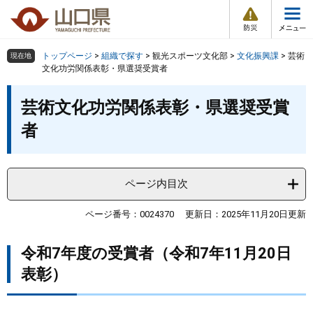
防
ペ
メ
災
ー
ニ
・
メ
災
ジ
ュ
害
ニ
の
ー
組織で探す
情
トップページ
>
組織で探す
>
観光スポーツ文化部
>
文化振興課
>
芸術
現在地
ュ
報
先
を
文化功労関係表彰・県選奨受賞者
ー
頭
飛
Other Languages
お気に入り
本
ページ番号検索
で
ば
芸術文化功労関係表彰・県選奨受賞
文
す
し
検索の仕方
組織で探す
サイトマップで探す
者
。
て
本
トップページ
文
へ
ページ内目次
くらし・環境
ページ番号：0024370
更新日：2025年11月20日更新
健康・福祉
令和7年度の受賞者（令和7年11月20日
教育・文化・スポーツ
表彰）
しごと・産業・観光