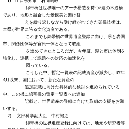
1) 山口県知事 村岡嗣政
錦帯橋は世界唯一のアーチ構造を持つ5連の木造橋
であり、地形と融合した景観美と架け替
えを繰り返しながら受け継がれてきた架橋技術は、
本県が世界に誇る文化資産である。
これまでも錦帯橋の世界遺産登録に向け、県と岩国
市、関係団体等が官民一体となって取組
を進めてきたところだが、今年度、県と市は体制を
強化し、連携して課題への対応の加速化を
図っている。
こうした中、暫定一覧表の記載資産が減少し、昨年
4月以来、国において、新たな資産の
追加記載に向けた具体的な検討を進められている
中、この機に錦帯橋の暫定一覧表への追加
記載と、世界遺産の登録に向けた取組の支援をお願
いする。
2) 文部科学副大臣 中村裕之
錦帯橋の世界遺産登録に向けては、地元や研究者等