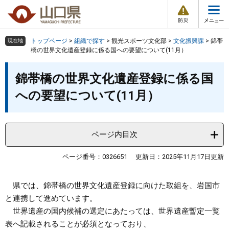
防
ペ
メ
災
ー
ニ
・
メ
災
ジ
ュ
害
ニ
の
ー
組織で探す
情
トップページ
>
組織で探す
>
観光スポーツ文化部
>
文化振興課
>
錦帯
現在地
ュ
報
先
を
橋の世界文化遺産登録に係る国への要望について(11月）
ー
頭
飛
Other Languages
お気に入り
本
ページ番号検索
で
ば
錦帯橋の世界文化遺産登録に係る国
文
す
し
検索の仕方
組織で探す
サイトマップで探す
への要望について(11月）
。
て
本
トップページ
文
へ
ページ内目次
くらし・環境
ページ番号：0326651
更新日：2025年11月17日更新
健康・福祉
​県では、錦帯橋の世界文化遺産登録に向けた取組を、岩国市
教育・文化・スポーツ
と連携して進めています。
世界遺産の国内候補の選定にあたっては、世界遺産暫定一覧
しごと・産業・観光
表へ記載されることが必須となっており、