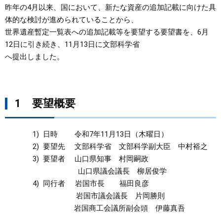
昨年の4月以来、国において、新たな資産の追加記載に向けた具
まちづくり
体的な検討が進められていることから、
世界遺産暫定一覧表への追加記載等を要望する要望書を、6月
12日に引き続き、11月13日に文部科学省
県政情報
へ提出しました。
1 要望概要
1) 日時 令和7年11月13日（木曜日）
2) 要望先 文部科学省 文部科学副大臣 中村裕之
3) 要望者 山口県知事 村岡嗣政
山口県議会議長 柳居俊学
4) 同行者 岩国市長 福田良彦
岩国市議会議長 片岡勝則
岩国商工会議所副会頭 伊藤真吾