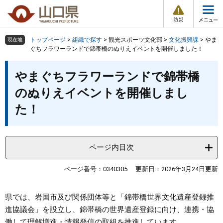
防
ペ
メ
災
ー
ニ
・
メ
災
ジ
ュ
害
ニ
の
ー
組織で探す
情
トップページ
>
組織で探す
>
観光スポーツ文化部
>
文化振興課
>
やま
現在地
ュ
報
先
を
ぐちフラワーランドで錦帯橋のぬりえイベントを開催しました！
ー
頭
飛
Other Languages
お気に入り
本
ページ番号検索
で
ば
やまぐちフラワーランドで錦帯橋
文
す
し
検索の仕方
組織で探す
サイトマップで探す
のぬりえイベントを開催しまし
。
て
本
た！
トップページ
文
へ
くらし・環境
ページ内目次
健康・福祉
ページ番号：0340305
更新日：2026年3月24日更新
教育・文化・スポーツ
県では、岩国市及び関係団体等と「錦帯橋世界文化遺産登録推
進協議会」を設立し、錦帯橋の世界遺産登録に向け、連携・協
しごと・産業・観光
働して理解増進・情報発信の取組を推進しています。