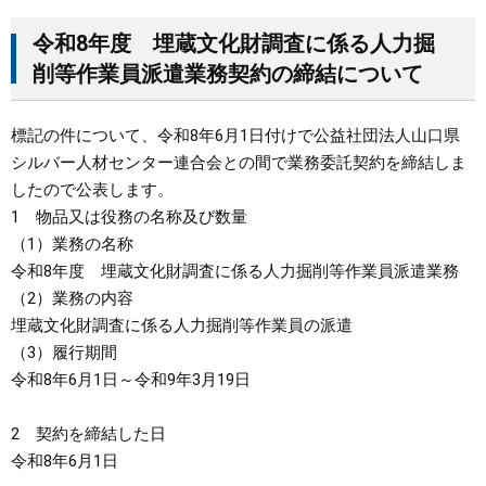
令和8年度 埋蔵文化財調査に係る人力掘
まちづくり
削等作業員派遣業務契約の締結について
県政情報
標記の件について、令和8年6月1日付けで公益社団法人山口県
シルバー人材センター連合会との間で業務委託契約を締結しま
したので公表します。
1 物品又は役務の名称及び数量
（1）業務の名称
令和8年度 埋蔵文化財調査に係る人力掘削等作業員派遣業務
（2）業務の内容
埋蔵文化財調査に係る人力掘削等作業員の派遣
（3）履行期間
令和8年6月1日～令和9年3月19日
2 契約を締結した日
令和8年6月1日