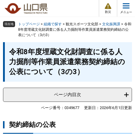
防
ペ
メ
災
ー
ニ
・
メ
災
ジ
ュ
害
ニ
の
ー
組織で探す
情
トップページ
>
組織で探す
>
観光スポーツ文化部
>
文化振興課
>
令和
現在地
ュ
報
先
を
8年度埋蔵文化財調査に係る人力掘削等作業員派遣業務契約締結の公
ー
表について（3の3）
頭
飛
Other Languages
お気に入り
ページ番号検索
で
ば
本
す
し
検索の仕方
組織で探す
サイトマップで探す
令和8年度埋蔵文化財調査に係る人
文
。
て
力掘削等作業員派遣業務契約締結の
本
トップページ
文
公表について（3の3）
へ
くらし・環境
ページ内目次
健康・福祉
ページ番号：0349677
更新日：2026年6月1日更新
教育・文化・スポーツ
契約締結の公表
しごと・産業・観光