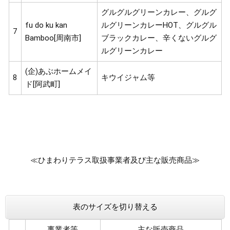
グルグルグリーンカレー、グルグ
fu do ku kan
ルグリーンカレーHOT、グルグル
7
Bamboo[周南市]
ブラックカレー、辛くないグルグ
ルグリーンカレー
(企)あぶホームメイ
8
キウイジャム等
ド[阿武町]
≪ひまわりテラス取扱事業者及び主な販売商品≫
表のサイズを切り替える
事業者等
主な販売商品