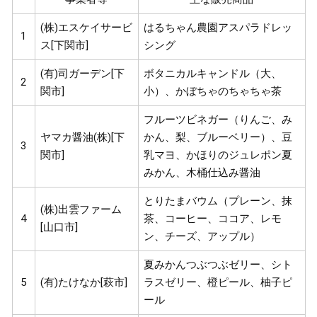
(株)エスケイサービ
はるちゃん農園アスパラドレッ
1
ス[下関市]
シング
(有)司ガーデン[下
ボタニカルキャンドル（大、
2
関市]
小）、かぼちゃのちゃちゃ茶
フルーツビネガー（りんご、み
ヤマカ醤油(株)[下
かん、梨、ブルーベリー）、豆
3
関市]
乳マヨ、かほりのジュレポン夏
みかん、木桶仕込み醤油
とりたまバウム（プレーン、抹
(株)出雲ファーム
4
茶、コーヒー、ココア、レモ
[山口市]
ン、チーズ、アップル）
夏みかんつぶつぶゼリー、シト
5
(有)たけなか[萩市]
ラスゼリー、橙ピール、柚子ピ
ール