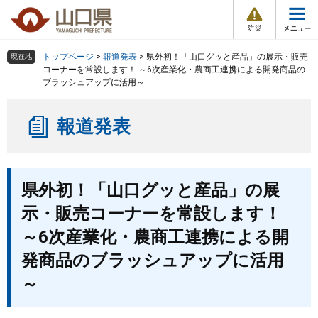
防
ペ
メ
災
ー
ニ
・
メ
災
ジ
ュ
害
ニ
の
ー
組織で探す
情
トップページ
>
報道発表
>
県外初！「山口グッと産品」の展示・販売
現在地
ュ
報
先
を
コーナーを常設します！ ～6次産業化・農商工連携による開発商品の
ー
ブラッシュアップに活用～
頭
飛
Other Languages
お気に入り
ページ番号検索
で
ば
す
し
検索の仕方
組織で探す
サイトマップで探す
報道発表
。
て
本
トップページ
文
本
へ
県外初！「山口グッと産品」の展
文
くらし・環境
示・販売コーナーを常設します！
健康・福祉
～6次産業化・農商工連携による開
発商品のブラッシュアップに活用
教育・文化・スポーツ
～
しごと・産業・観光