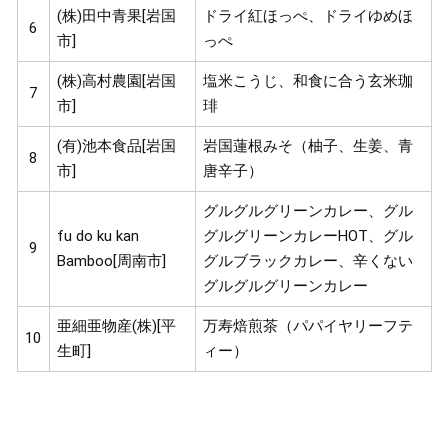
(株)田中青果[岩国
ドライ紅ほっぺ、ドライゆめほ
6
市]
っぺ
(株)高村農園[岩国
塩米こうじ、和食に合う玄米珈
7
市]
琲
(有)池本食品[岩国
岩国蓮根みそ（柚子、生姜、青
8
市]
唐辛子）
グルグルグリーンカレー、グル
fu do ku kan
グルグリーンカレーHOT、グル
9
Bamboo[周南市]
グルブラックカレー、辛くない
グルグルグリーンカレー
亜細亜物産(株)[平
万寿焙煎茶（パパイヤリーフテ
10
生町]
ィー）