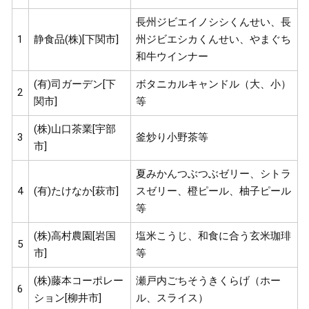
長州ジビエイノシシくんせい、長
1
静食品(株)[下関市]
州ジビエシカくんせい、やまぐち
和牛ウインナー
(有)司ガーデン[下
ボタニカルキャンドル（大、小）
2
関市]
等
(株)山口茶業[宇部
3
釜炒り小野茶等
市]
夏みかんつぶつぶゼリー、シトラ
4
(有)たけなか[萩市]
スゼリー、橙ピール、柚子ピール
等
(株)高村農園[岩国
塩米こうじ、和食に合う玄米珈琲
5
市]
等
(株)藤本コーポレー
瀬戸内ごちそうきくらげ（ホー
6
ション[柳井市]
ル、スライス）