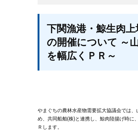
本
下関漁港・鯨生肉上
文
の開催について ～
を幅広くＰＲ～
やまぐちの農林水産物需要拡大協議会では、
め、共同船舶(株)と連携し、鯨肉陸揚げ時
Ｒします。