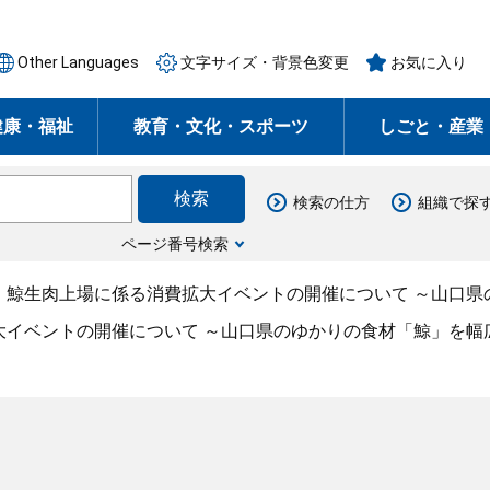
Other Languages
文字サイズ・背景色変更
お気に入り
健康・福祉
教育・文化・スポーツ
しごと・産業
検索の仕方
組織で探
ページ番号検索
・鯨生肉上場に係る消費拡大イベントの開催について ～山口県
大イベントの開催について ～山口県のゆかりの食材「鯨」を幅