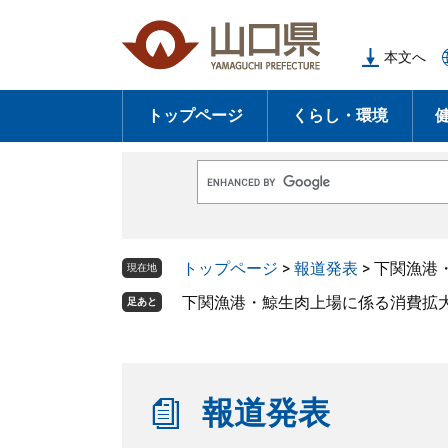
ペ
メ
ー
ニ
本文へ
ジ
ュ
の
ー
トップページ
くらし・環境
先
を
頭
飛
で
ば
G
す
し
o
o
。
て
g
l
本
トップページ
>
報道発表
>
下関漁港
e
現在地
文
カ
ス
下関漁港・鯨生肉上場に係る消費拡
足あと
へ
タ
ム
検
索
報道発表