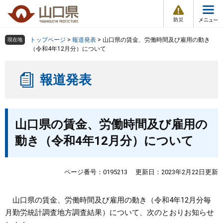
防
ペ
メ
災
ー
ニ
・
メ
災
ジ
ュ
害
ニ
の
ー
組織で探す
情
トップページ
>
報道発表
>
山口県の賃金、労働時間及び雇用の動き
現在地
ュ
報
先
を
（令和4年12月分）について
ー
頭
飛
Other Languages
お気に入り
ページ番号検索
で
ば
報道発表
す
し
検索の仕方
組織で探す
サイトマップで探す
。
て
本
トップページ
本
文
山口県の賃金、労働時間及び雇用の
文
へ
くらし・環境
動き（令和4年12月分）について
健康・福祉
ページ番号：0195213
更新日：2023年2月22日更新
教育・文化・スポーツ
山口県の賃金、労働時間及び雇用の動き（令和4年12月分毎
月勤労統計調査地方調査結果）について、次のとおりお知らせ
しごと・産業・観光