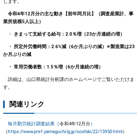
します。
まちづくり
令和4年12月分の主な動き【前年同月比】（調査産業計、事
業所規模5人以上）
県政情報
・
きまって支給する給与：2.0％増（23か月連続の増）
・ 所定外労働時間：2.6%減（6か月ぶりの減）※製造業は23
か月ぶりの減
・ 常用労働者数：1.5％増（6か月連続の増）
詳細は、山口県統計分析課のホームページでご覧いただけま
す。
関連リンク
毎月勤労統計調査結果（
令和4年12月分
）
（
https://www.pref.yamaguchi.lg.jp/soshiki/22/15950.html
）