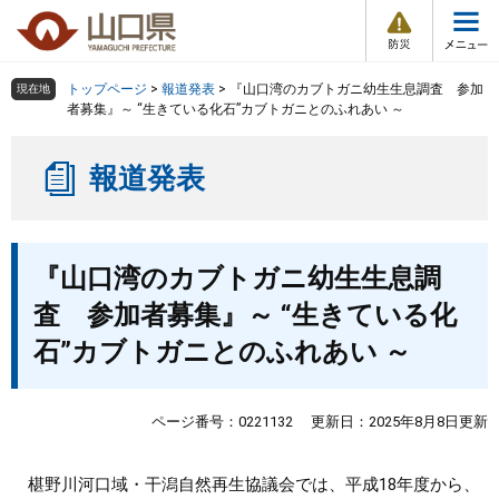
防
ペ
メ
災
ー
ニ
・
メ
災
ジ
ュ
害
ニ
の
ー
組織で探す
情
トップページ
>
報道発表
>
『山口湾のカブトガニ幼生生息調査 参加
現在地
ュ
報
先
を
者募集』～ “生きている化石”カブトガニとのふれあい ～
ー
頭
飛
Other Languages
お気に入り
ページ番号検索
で
ば
報道発表
す
し
検索の仕方
組織で探す
サイトマップで探す
。
て
本
トップページ
本
文
『山口湾のカブトガニ幼生生息調
文
へ
くらし・環境
査 参加者募集』～ “生きている化
石”カブトガニとのふれあい ～
健康・福祉
教育・文化・スポーツ
ページ番号：0221132
更新日：2025年8月8日更新
しごと・産業・観光
椹野川河口域・干潟自然再生協議会では、平成18年度から、