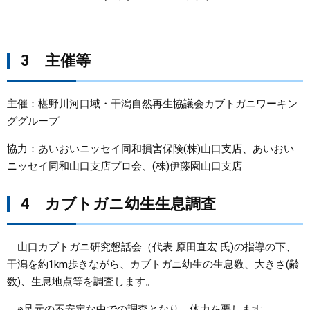
3 主催等
主催：椹野川河口域・干潟自然再生協議会カブトガニワーキン
ググループ
協力：あいおいニッセイ同和損害保険(株)山口支店、あいおい
ニッセイ同和山口支店プロ会、(株)伊藤園山口支店
4 カブトガニ幼生生息調査
山口カブトガニ研究懇話会（代表 原田直宏 氏)の指導の下、
干潟を約1km歩きながら、カブトガニ幼生の生息数、大きさ(齢
数)、生息地点等を調査します。
※足元の不安定な中での調査となり、体力を要します。