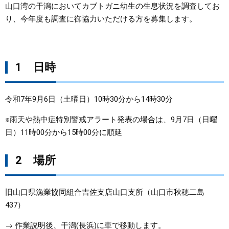
山口湾の干潟においてカブトガニ幼生の生息状況を調査してお
り、今年度も調査に御協力いただける方を募集します。
まちづくり
県政情報
1 日時
令和7年9月6日（土曜日）10時30分から14時30分
※雨天や熱中症特別警戒アラート発表の場合は、9月7日（日曜
日）11時00分から15時00分に順延
2 場所
旧山口県漁業協同組合吉佐支店山口支所（山口市秋穂二島
437）
→ 作業説明後、干潟(長浜)に車で移動します。