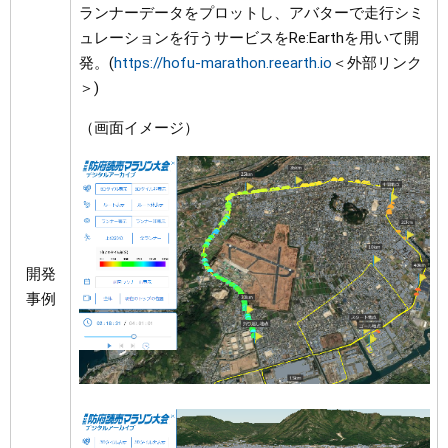
ランナーデータをプロットし、アバターで走行シミ
ュレーションを行うサービスをRe:Earthを用いて開
発。(
https://hofu-marathon.reearth.io
＜外部リンク
＞
)
（画面イメージ）
開発
事例