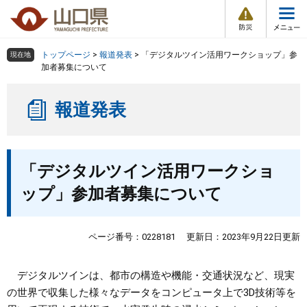
防
ペ
メ
災
ー
ニ
・
メ
災
ジ
ュ
害
ニ
の
ー
組織で探す
情
トップページ
>
報道発表
>
「デジタルツイン活用ワークショップ」参
現在地
ュ
報
先
を
加者募集について
ー
頭
飛
Other Languages
お気に入り
ページ番号検索
で
ば
報道発表
す
し
検索の仕方
組織で探す
サイトマップで探す
。
て
本
トップページ
本
文
「デジタルツイン活用ワークショ
文
へ
くらし・環境
ップ」参加者募集について
健康・福祉
ページ番号：0228181
更新日：2023年9月22日更新
教育・文化・スポーツ
デジタルツインは、都市の構造や機能・交通状況など、現実
の世界で収集した様々なデータをコンピュータ上で3D技術等を
しごと・産業・観光