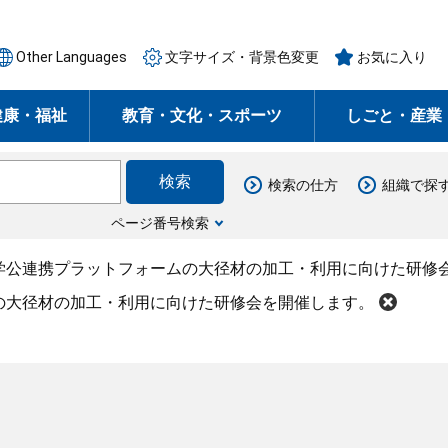
Other Languages
文字サイズ・背景色変更
お気に入り
健康・福祉
教育・文化・スポーツ
しごと・産業
検索の仕方
組織で探
ページ番号検索
学公連携プラットフォームの大径材の加工・利用に向けた研修
の大径材の加工・利用に向けた研修会を開催します。