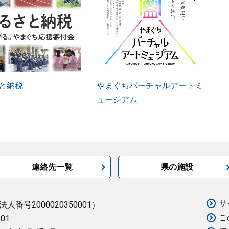
と納税
やまぐちバーチャルアートミ
ュージアム
連絡先一覧
県の施設
サ
法人番号2000020350001）
こ
501