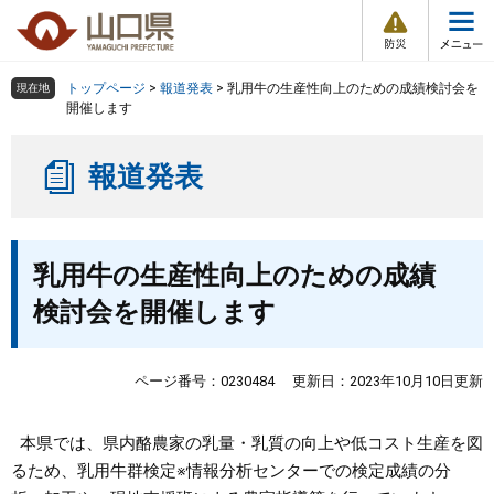
防
ペ
メ
災
ー
ニ
・
メ
災
ジ
ュ
害
ニ
の
ー
組織で探す
情
トップページ
>
報道発表
>
乳用牛の生産性向上のための成績検討会を
現在地
ュ
報
先
を
開催します
ー
頭
飛
Other Languages
お気に入り
ページ番号検索
で
ば
報道発表
す
し
検索の仕方
組織で探す
サイトマップで探す
。
て
本
トップページ
本
文
乳用牛の生産性向上のための成績
文
へ
くらし・環境
検討会を開催します
健康・福祉
ページ番号：0230484
更新日：2023年10月10日更新
教育・文化・スポーツ
本県では、県内酪農家の乳量・乳質の向上や低コスト生産を図
るため、乳用牛群検定※情報分析センターでの検定成績の分
しごと・産業・観光