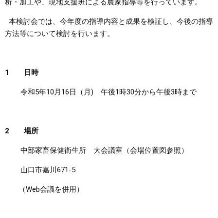
析・加工や、現地支援班による農家指導等を行っています。
まちづくり
本検討会では、今年度の指導内容と成果を検証し、今後の指導
方法等について検討を行います。
県政情報
1 日時
令和5年10月16日（月) 午後1時30分から午後3時まで
2 場所
中部家畜保健衛生所 大会議室（会場位置図参照）
山口市嘉川671‐5
（Web会議を併用）