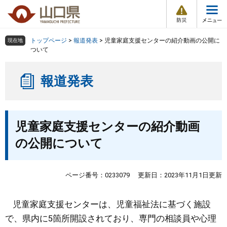
防
ペ
メ
災
ー
ニ
・
メ
災
ジ
ュ
害
ニ
の
ー
組織で探す
情
トップページ
>
報道発表
>
児童家庭支援センターの紹介動画の公開に
現在地
ュ
報
先
を
ついて
ー
頭
飛
Other Languages
お気に入り
ページ番号検索
で
ば
報道発表
す
し
検索の仕方
組織で探す
サイトマップで探す
。
て
本
トップページ
本
文
児童家庭支援センターの紹介動画
文
へ
くらし・環境
の公開について
健康・福祉
ページ番号：0233079
更新日：2023年11月1日更新
教育・文化・スポーツ
児童家庭支援センターは、児童福祉法に基づく施設
で、県内に5箇所開設されており、専門の相談員や心理
しごと・産業・観光