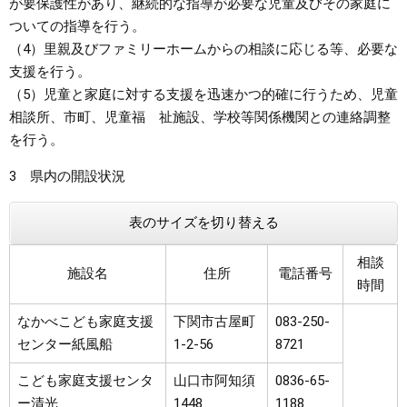
が要保護性があり、継続的な指導が必要な児童及びその家庭に
ついての指導を行う。
（4）里親及びファミリーホームからの相談に応じる等、必要な
支援を行う。
（5）児童と家庭に対する支援を迅速かつ的確に行うため、児童
相談所、市町、児童福 祉施設、学校等関係機関との連絡調整
を行う。
3 県内の開設状況
表のサイズを切り替える
相談
施設名
住所
電話番号
時間
なかべこども家庭支援
下関市古屋町
083-250-
センター紙風船
1-2-56
8721
こども家庭支援センタ
山口市阿知須
0836-65-
ー清光
1448
1188