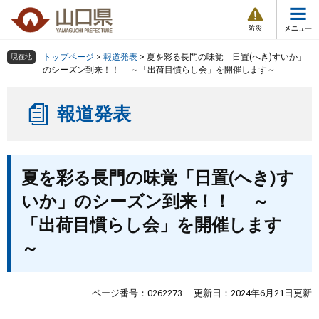
防
ペ
メ
災
ー
ニ
・
メ
災
ジ
ュ
害
ニ
の
ー
組織で探す
情
トップページ
>
報道発表
>
夏を彩る長門の味覚「日置(へき)すいか」
現在地
ュ
報
先
を
のシーズン到来！！ ～「出荷目慣らし会」を開催します～
ー
頭
飛
Other Languages
お気に入り
ページ番号検索
で
ば
報道発表
す
し
検索の仕方
組織で探す
サイトマップで探す
。
て
本
トップページ
本
文
夏を彩る長門の味覚「日置(へき)す
文
へ
くらし・環境
いか」のシーズン到来！！ ～
「出荷目慣らし会」を開催します
健康・福祉
～
教育・文化・スポーツ
ページ番号：0262273
更新日：2024年6月21日更新
しごと・産業・観光