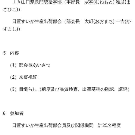
ＪＡ山口県長門統括本部（本部長 宗本(むねもと) 雅彦(ま
さひこ)）
日置すいか生産出荷部会（部会長 大町(おおまち) 一吉(か
ずよし)）
5 内容
（1）部会長あいさつ
（2）来賓祝辞
（3）目慣らし（糖度及び品質検査、出荷基準の確認、講評）
6 参加者
日置すいか生産出荷部会員及び関係機関 計25名程度