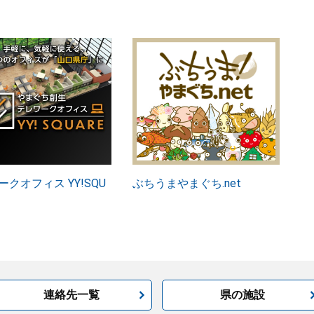
クオフィス YY!SQU
ぶちうまやまぐち.net
連絡先一覧
県の施設