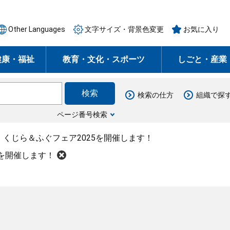
Other Languages
文字サイズ・背景色変更
お気に入り
健康・福祉
教育・文化・スポーツ
しごと・産業
検索の仕方
組織で探
ページ番号検索
！くじら＆ふぐフェア2025を開催します！
5を開催します！