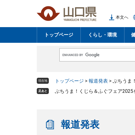
ペ
メ
ー
ニ
本文へ
ジ
ュ
の
ー
トップページ
くらし・環境
先
を
頭
飛
で
ば
G
す
し
o
o
。
て
g
l
本
トップページ
>
報道発表
>
ぶちうま
e
現在地
文
カ
ス
ぶちうま！くじら＆ふぐフェア202
足あと
へ
タ
ム
検
索
報道発表