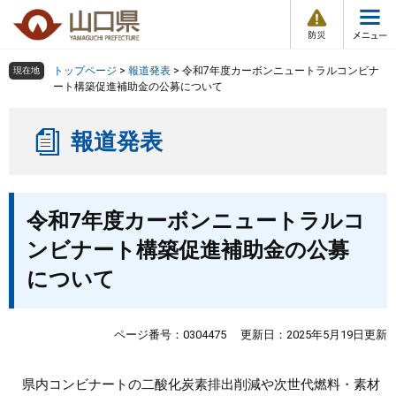
防
ペ
メ
災
ー
ニ
・
メ
災
ジ
ュ
害
ニ
の
ー
組織で探す
情
トップページ
>
報道発表
>
令和7年度カーボンニュートラルコンビナ
現在地
ュ
報
先
を
ート構築促進補助金の公募について
ー
頭
飛
Other Languages
お気に入り
ページ番号検索
で
ば
報道発表
す
し
検索の仕方
組織で探す
サイトマップで探す
。
て
本
トップページ
本
文
令和7年度カーボンニュートラルコ
文
へ
くらし・環境
ンビナート構築促進補助金の公募
について
健康・福祉
教育・文化・スポーツ
ページ番号：0304475
更新日：2025年5月19日更新
しごと・産業・観光
県内コンビナートの二酸化炭素排出削減や次世代燃料・素材