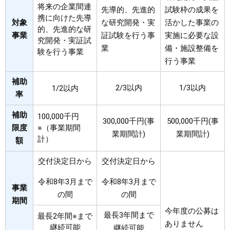
将来の企業間連
先導的、先進的
試験枠の成果を
携に向けた先導
対象
な研究開発・実
活かした事業の
的、先進的な研
事業
証試験を行う事
実施に必要な設
究開発・実証試
業
備・施設整備を
験を行う事業
行う事業
補助
2/3以内
1/3以内
1/2以内
率
補助
100,000千円
300,000千円(事
500,000千円(事
限度
※（事業期間
業期間計)
業期間計)
計）
額
交付決定日から
交付決定日から
令和8年3月まで
令和8年3月まで
事業
の間
の間
期間
今年度の公募は
最長3年間まで
最長2年間※まで
ありません
継続可能
継続可能