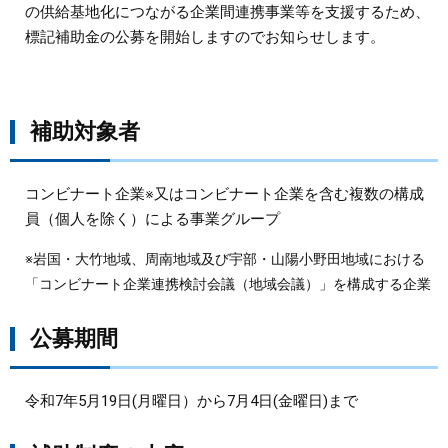
の供給基地化につながる企業間連携事業等を支援するため、
標記補助金の公募を開始しますのでお知らせします。
まちづくり
県政情報
補助対象者
コンビナート企業※又はコンビナート企業を含む複数の構成
員（個人を除く）による事業グループ
※岩国・大竹地域、周南地域及び宇部・山陽小野田地域における
「コンビナート企業連携検討会議（地域会議）」を構成する企業
公募期間
令和7年5月19日(月曜日）から7月4日(金曜日)まで