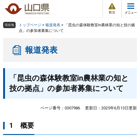
防
ペ
メ
災
ー
ニ
・
メ
災
ジ
ュ
害
ニ
の
ー
組織で探す
情
トップページ
>
報道発表
>
「昆虫の森体験教室in農林業の知と技の拠
現在地
ュ
報
先
を
点」の参加者募集について
ー
頭
飛
Other Languages
お気に入り
ページ番号検索
で
ば
報道発表
す
し
検索の仕方
組織で探す
サイトマップで探す
。
て
本
トップページ
本
文
「昆虫の森体験教室in農林業の知と
文
へ
くらし・環境
技の拠点」の参加者募集について
健康・福祉
ページ番号：0307986
更新日：2025年6月13日更新
教育・文化・スポーツ
1 概要
しごと・産業・観光